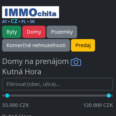
CZ
AT
•
•
PL
•
SK
Byty
Domy
Pozemky
Komerčné nehnuteľnosti
Predaj
Domy na prenájom
Kutná Hora
33.000 CZK
120.000 CZK