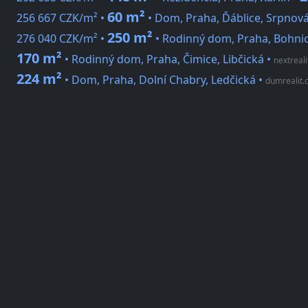
60 m²
256 667 CZK/m² •
• Dom, Praha, Ďáblice, Srpnov
250 m²
276 040 CZK/m² •
• Rodinný dom, Praha, Bohnic
170 m²
• Rodinný dom, Praha, Čimice, Libčická
•
nextreali
224 m²
• Dom, Praha, Dolní Chabry, Ledčická
•
dumrealit.