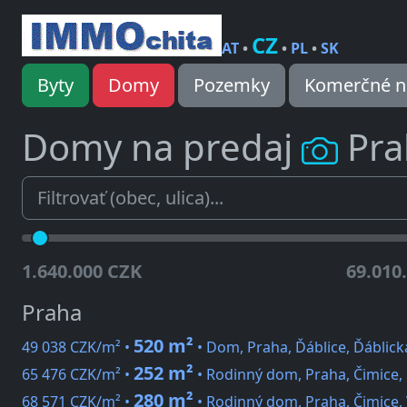
CZ
AT
•
•
PL
•
SK
Byty
Domy
Pozemky
Komerčné n
Domy na predaj
Pra
1.640.000 CZK
69.010
Praha
520 m²
49 038 CZK/m² •
• Dom, Praha, Ďáblice, Ďáblick
252 m²
65 476 CZK/m² •
• Rodinný dom, Praha, Čimice,
280 m²
68 571 CZK/m² •
• Rodinný dom, Praha, Čimice, 