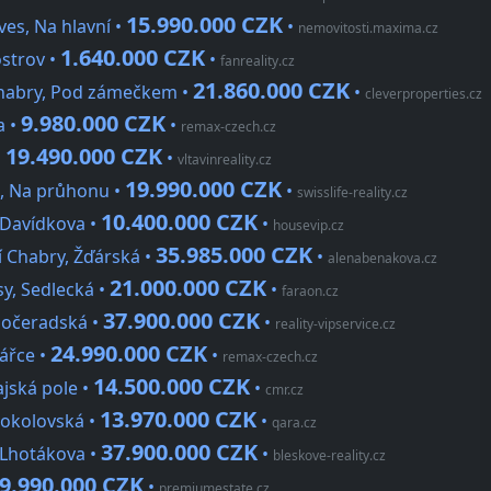
15.990.000 CZK
es, Na hlavní •
•
nemovitosti.maxima.cz
1.640.000 CZK
ostrov •
•
fanreality.cz
21.860.000 CZK
Chabry, Pod zámečkem •
•
cleverproperties.cz
9.980.000 CZK
a •
•
remax-czech.cz
19.490.000 CZK
•
•
vltavinreality.cz
19.990.000 CZK
e, Na průhonu •
•
swisslife-reality.cz
10.400.000 CZK
 Davídkova •
•
housevip.cz
35.985.000 CZK
í Chabry, Žďárská •
•
alenabenakova.cz
21.000.000 CZK
y, Sedlecká •
•
faraon.cz
37.900.000 CZK
Počeradská •
•
reality-vipservice.cz
24.990.000 CZK
ářce •
•
remax-czech.cz
14.500.000 CZK
jská pole •
•
cmr.cz
13.970.000 CZK
Sokolovská •
•
qara.cz
37.900.000 CZK
 Lhotákova •
•
bleskove-reality.cz
9.990.000 CZK
•
premiumestate.cz