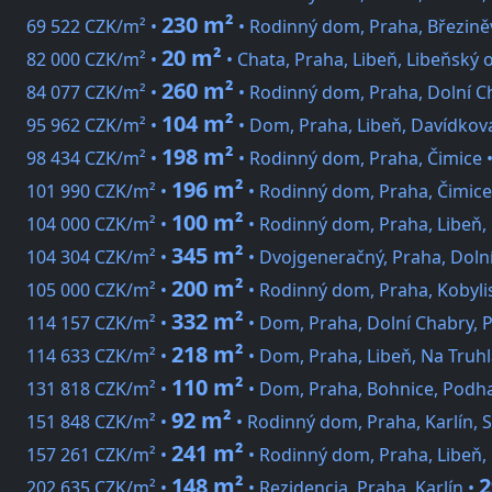
230 m²
69 522 CZK/m² •
• Rodinný dom, Praha, Březiněv
20 m²
82 000 CZK/m² •
• Chata, Praha, Libeň, Libeňský 
260 m²
84 077 CZK/m² •
• Rodinný dom, Praha, Dolní 
104 m²
95 962 CZK/m² •
• Dom, Praha, Libeň, Davídkov
198 m²
98 434 CZK/m² •
• Rodinný dom, Praha, Čimice 
196 m²
101 990 CZK/m² •
• Rodinný dom, Praha, Čimic
100 m²
104 000 CZK/m² •
• Rodinný dom, Praha, Libeň,
345 m²
104 304 CZK/m² •
• Dvojgeneračný, Praha, Doln
200 m²
105 000 CZK/m² •
• Rodinný dom, Praha, Kobylis
332 m²
114 157 CZK/m² •
• Dom, Praha, Dolní Chabry, 
218 m²
114 633 CZK/m² •
• Dom, Praha, Libeň, Na Truhl
110 m²
131 818 CZK/m² •
• Dom, Praha, Bohnice, Podha
92 m²
151 848 CZK/m² •
• Rodinný dom, Praha, Karlín, 
241 m²
157 261 CZK/m² •
• Rodinný dom, Praha, Libeň,
148 m²
2
202 635 CZK/m² •
• Rezidencia, Praha, Karlín •