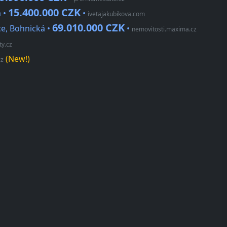
15.400.000 CZK
á •
•
ivetajakubikova.com
69.010.000 CZK
e, Bohnická •
•
nemovitosti.maxima.cz
ty.cz
(New!)
cz