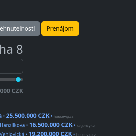
ehnuteľnosti
Prenájom
ha 8
.000 CZK
25.500.000 CZK
á •
•
housevip.cz
16.500.000 CZK
 Hanzlíkova •
•
ragency.cz
19.200.000 CZK
Vehlovická •
•
housevip.cz