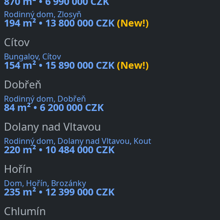
870 m² • 6 990 000 CZK
Rodinný dom, Zlosyň
194 m² • 13 800 000 CZK
(New!)
Cítov
Bungalov, Cítov
154 m² • 15 890 000 CZK
(New!)
Dobřeň
Rodinný dom, Dobřeň
84 m² • 6 200 000 CZK
Dolany nad Vltavou
Rodinný dom, Dolany nad Vltavou, Kout
220 m² • 10 484 000 CZK
Hořín
Dom, Hořín, Brozánky
235 m² • 12 399 000 CZK
Chlumín