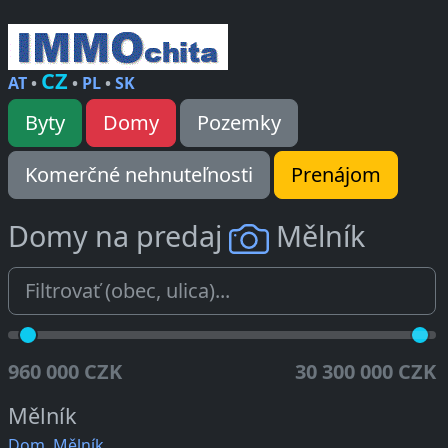
CZ
AT
•
•
PL
•
SK
Byty
Domy
Pozemky
Komerčné nehnuteľnosti
Prenájom
Domy na predaj
Mělník
960 000 CZK
30 300 000 CZK
Mělník
Dom, Mělník