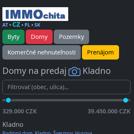
CZ
AT
•
•
PL
•
SK
Byty
Domy
Pozemky
Komerčné nehnuteľnosti
Prenájom
Domy na predaj
Kladno
329.000 CZK
39.450.000 CZK
Kladno
Rodinný dom, Kladno, Švermov, Husova