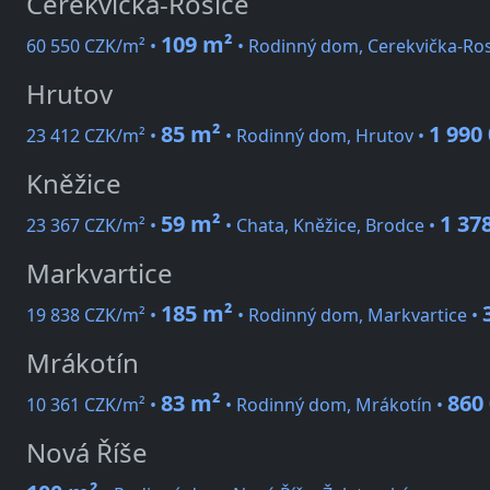
Cerekvička-Rosice
109 m²
60 550 CZK/m² •
• Rodinný dom, Cerekvička-Ros
Hrutov
85 m²
1 990
23 412 CZK/m² •
• Rodinný dom, Hrutov •
Kněžice
59 m²
1 37
23 367 CZK/m² •
• Chata, Kněžice, Brodce •
Markvartice
185 m²
19 838 CZK/m² •
• Rodinný dom, Markvartice •
Mrákotín
83 m²
860
10 361 CZK/m² •
• Rodinný dom, Mrákotín •
Nová Říše