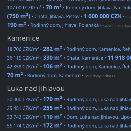
70 m²
107 000 CZK/m² •
• Rodinný dom, Jihlava, Na Dol
(750 m²)
1 600 000 CZK
• Chata, Jihlava, Pístov •
•
cit
190 m²
• Rodinný dom, Jihlava, Polenská
•
swisslife-reality.c
Kamenice
282 m²
18 706 CZK/m² •
• Rodinný dom, Kamenice, Řeh
330 m²
11 918 0
36 115 CZK/m² •
• Chata, Kamenice •
106 m²
42 358 CZK/m² •
• Rodinný dom, Kamenice, Řeh
70 m²
• Rodinný dom, Kamenice
•
arealityvysocina.cz
Luka nad Jihlavou
170 m²
20 000 CZK/m² •
• Rodinný dom, Luka nad Jihla
255 m²
25 451 CZK/m² •
• Rodinný dom, Luka nad Jihlav
110 m²
33 743 CZK/m² •
• Dom, Luka nad Jihlavou, Lipo
172 m²
55 174 CZK/m² •
• Rodinný dom, Luka nad Jihla