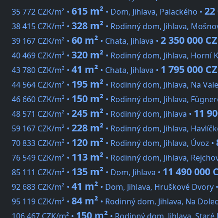
615 m²
22
35 772 CZK/m² •
• Dom, Jihlava, Palackého •
328 m²
38 415 CZK/m² •
• Rodinný dom, Jihlava, Mošno
60 m²
2 350 000 C
39 167 CZK/m² •
• Chata, Jihlava •
320 m²
40 469 CZK/m² •
• Rodinný dom, Jihlava, Horní 
41 m²
1 795 000 C
43 780 CZK/m² •
• Chata, Jihlava •
195 m²
44 564 CZK/m² •
• Rodinný dom, Jihlava, Na Val
150 m²
46 660 CZK/m² •
• Rodinný dom, Jihlava, Fügner
245 m²
11 9
48 571 CZK/m² •
• Rodinný dom, Jihlava •
228 m²
59 167 CZK/m² •
• Rodinný dom, Jihlava, Havlíč
120 m²
70 833 CZK/m² •
• Rodinný dom, Jihlava, Úvoz •
113 m²
76 549 CZK/m² •
• Rodinný dom, Jihlava, Rejcho
135 m²
11 490 000 
85 111 CZK/m² •
• Dom, Jihlava •
41 m²
92 683 CZK/m² •
• Dom, Jihlava, Hruškové Dvory 
84 m²
95 119 CZK/m² •
• Rodinný dom, Jihlava, Na Dole
150 m²
106 467 CZK/m² •
• Rodinný dom, Jihlava, Staré