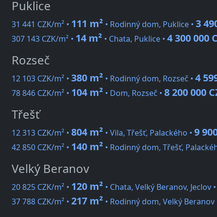
Puklice
111 m²
3 49
31 441 CZK/m² •
• Rodinný dom, Puklice •
14 m²
4 300 000 
307 143 CZK/m² •
• Chata, Puklice •
Rozseč
380 m²
4 59
12 103 CZK/m² •
• Rodinný dom, Rozseč •
104 m²
8 200 000 
78 846 CZK/m² •
• Dom, Rozseč •
Třešť
804 m²
9 90
12 313 CZK/m² •
• Vila, Třešť, Palackého •
140 m²
42 850 CZK/m² •
• Rodinný dom, Třešť, Palacké
Velký Beranov
120 m²
20 825 CZK/m² •
• Chata, Velký Beranov, Jeclov 
217 m²
37 788 CZK/m² •
• Rodinný dom, Velký Beranov