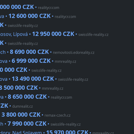
 000 000 CZK
•
realitycr.com
12 600 000 CZK
va •
•
realitycr.com
ZK
•
swisslife-reality.cz
12 950 000 CZK
Kosov, Lípová •
•
swisslife-reality.cz
ZK
•
swisslife-reality.cz
8 690 000 CZK
ech •
•
nemovitosti.edoreality.cz
6 999 000 CZK
ova •
•
mmreality.cz
00 000 CZK
•
swisslife-reality.cz
13 490 000 CZK
kova •
•
swisslife-reality.cz
8 500 000 CZK
•
mmreality.cz
8 650 000 CZK
va •
•
realitycr.com
CZK
•
dumrealit.cz
3 800 000 CZK
•
•
remax-czech.cz
7 990 000 CZK
ch •
•
swisslife-reality.cz
15 970 000 CZK
 Hory, Nad Splavem •
•
mmreality.cz