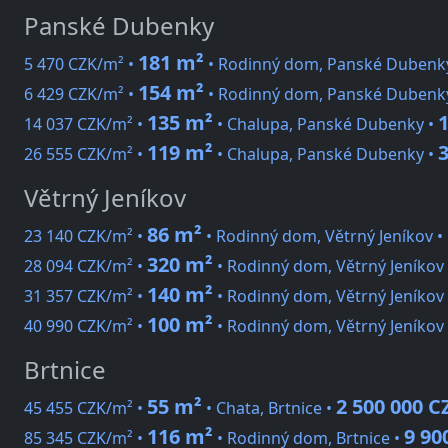
Panské Dubenky
181 m²
5 470 CZK/m² •
• Rodinný dom, Panské Dubenk
154 m²
6 429 CZK/m² •
• Rodinný dom, Panské Dubenk
135 m²
1
14 037 CZK/m² •
• Chalupa, Panské Dubenky •
119 m²
3
26 555 CZK/m² •
• Chalupa, Panské Dubenky •
Větrný Jeníkov
86 m²
23 140 CZK/m² •
• Rodinný dom, Větrný Jeníkov •
320 m²
28 094 CZK/m² •
• Rodinný dom, Větrný Jeníkov
140 m²
31 357 CZK/m² •
• Rodinný dom, Větrný Jeníkov
100 m²
40 990 CZK/m² •
• Rodinný dom, Větrný Jeníkov
Brtnice
55 m²
2 500 000 C
45 455 CZK/m² •
• Chata, Brtnice •
116 m²
9 90
85 345 CZK/m² •
• Rodinný dom, Brtnice •