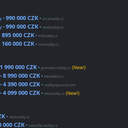
990 000 CZK
y •
•
orcareality.cz
990 000 CZK
y •
•
nextreality.cz
 895 000 CZK
•
mdreality.cz
 160 000 CZK
•
mmreality.cz
1 990 000 CZK
•
(New!)
premium-reality.cz
8 990 000 CZK
 •
•
hbrealitni.cz
4 390 000 CZK
 •
•
realityvysocina.com
4 099 000 CZK
 •
•
(New!)
mmreality.cz
ZK
•
mmreality.cz
0 000 CZK
•
swisslife-reality.cz