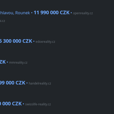
11 990 000 CZK
ihlavou, Rounek •
•
openreality.cz
i.cz
5 300 000 CZK
•
edoxreality.cz
CZK
•
mmreality.cz
99 000 CZK
•
handelreality.cz
0 000 CZK
•
swisslife-reality.cz