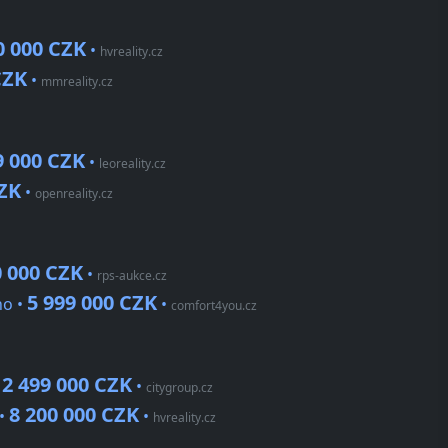
0 000 CZK
•
hvreality.cz
CZK
•
mmreality.cz
9 000 CZK
•
leoreality.cz
CZK
•
openreality.cz
0 000 CZK
•
rps-aukce.cz
5 999 000 CZK
ho •
•
comfort4you.cz
2 499 000 CZK
•
•
citygroup.cz
8 200 000 CZK
 •
•
hvreality.cz