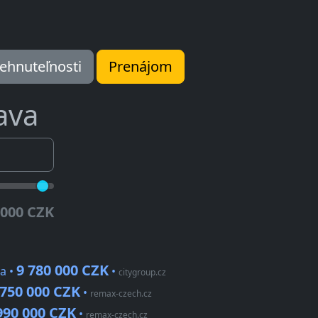
ehnuteľnosti
Prenájom
lava
 000 CZK
9 780 000 CZK
a •
•
citygroup.cz
 750 000 CZK
•
remax-czech.cz
990 000 CZK
•
remax-czech.cz