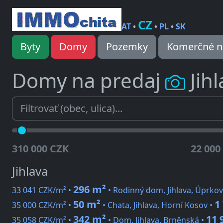
CZ
AT
•
•
PL
•
SK
Byty
Domy
Pozemky
Komerčné n
Domy na predaj
Jih
310 000 CZK
22 000
Jihlava
296 m²
33 041 CZK/m² •
• Rodinný dom, Jihlava, Úprkov
50 m²
1
35 000 CZK/m² •
• Chata, Jihlava, Horní Kosov •
342 m²
11 
35 058 CZK/m² •
• Dom, Jihlava, Brněnská •