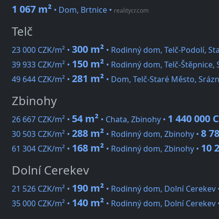
1 067 m²
• Dom, Brtnice
•
realitycr.com
Telč
300 m²
23 000 CZK/m² •
• Rodinný dom, Telč-Podolí, St
150 m²
39 933 CZK/m² •
• Rodinný dom, Telč-Štěpnice, 
281 m²
49 644 CZK/m² •
• Dom, Telč-Staré Město, Sráz
Zbinohy
54 m²
1 440 000 
26 667 CZK/m² •
• Chata, Zbinohy •
288 m²
8 7
30 503 CZK/m² •
• Rodinný dom, Zbinohy •
168 m²
10 
61 304 CZK/m² •
• Rodinný dom, Zbinohy •
Dolní Cerekev
190 m²
21 526 CZK/m² •
• Rodinný dom, Dolní Cerekev 
140 m²
35 000 CZK/m² •
• Rodinný dom, Dolní Cerekev 