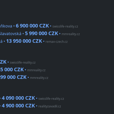
6 900 000 CZK
aňkova •
•
swisslife-reality.cz
5 990 000 CZK
Slavatovská •
•
mmreality.cz
13 950 000 CZK
ná •
•
remax-czech.cz
CZK
•
swisslife-reality.cz
85 000 CZK
•
mmreality.cz
299 000 CZK
•
mmreality.cz
4 090 000 CZK
•
•
swisslife-reality.cz
4 900 000 CZK
•
•
realityzavadil.cz