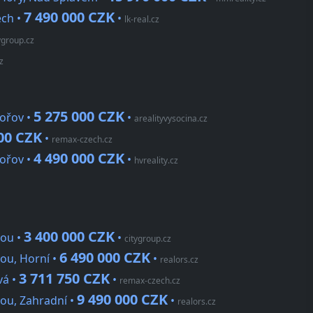
7 490 000 CZK
ech •
•
lk-real.cz
ygroup.cz
z
5 275 000 CZK
ořov •
•
arealityvysocina.cz
00 CZK
•
remax-czech.cz
4 490 000 CZK
ořov •
•
hvreality.cz
3 400 000 CZK
vou •
•
citygroup.cz
6 490 000 CZK
ou, Horní •
•
realors.cz
3 711 750 CZK
vá •
•
remax-czech.cz
9 490 000 CZK
vou, Zahradní •
•
realors.cz