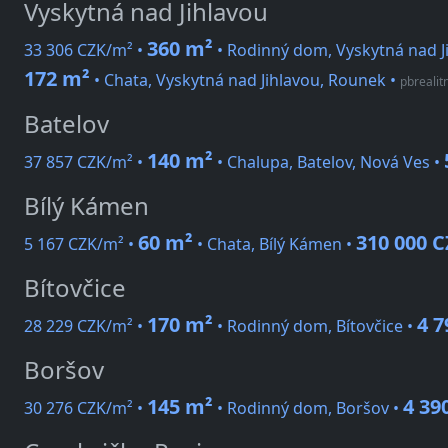
Vyskytná nad Jihlavou
360 m²
33 306 CZK/m² •
• Rodinný dom, Vyskytná nad J
172 m²
• Chata, Vyskytná nad Jihlavou, Rounek
•
pbrealitn
Batelov
140 m²
37 857 CZK/m² •
• Chalupa, Batelov, Nová Ves •
Bílý Kámen
60 m²
310 000 
5 167 CZK/m² •
• Chata, Bílý Kámen •
Bítovčice
170 m²
4 7
28 229 CZK/m² •
• Rodinný dom, Bítovčice •
Boršov
145 m²
4 39
30 276 CZK/m² •
• Rodinný dom, Boršov •