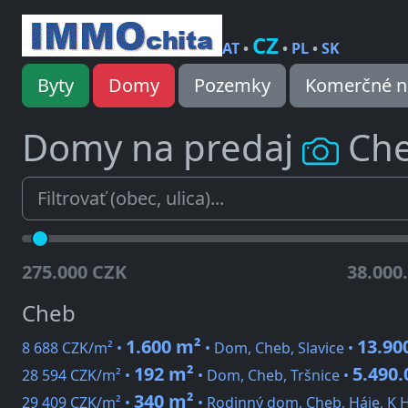
CZ
AT
•
•
PL
•
SK
Byty
Domy
Pozemky
Komerčné n
Domy na predaj
Ch
275.000 CZK
38.000
Cheb
1.600 m²
13.90
8 688 CZK/m² •
• Dom, Cheb, Slavice •
192 m²
5.490.
28 594 CZK/m² •
• Dom, Cheb, Tršnice •
340 m²
29 409 CZK/m² •
• Rodinný dom, Cheb, Háje, K 