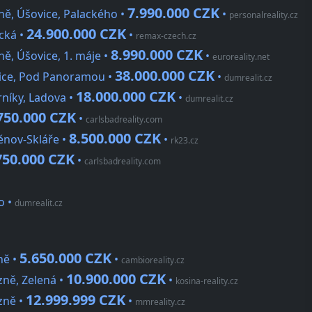
7.990.000 CZK
ě, Úšovice, Palackého •
•
personalreality.cz
24.900.000 CZK
cká •
•
remax-czech.cz
8.990.000 CZK
ě, Úšovice, 1. máje •
•
euroreality.net
38.000.000 CZK
ice, Pod Panoramou •
•
dumrealit.cz
18.000.000 CZK
níky, Ladova •
•
dumrealit.cz
750.000 CZK
•
carlsbadreality.com
8.500.000 CZK
ěnov-Skláře •
•
rk23.cz
750.000 CZK
•
carlsbadreality.com
o
•
dumrealit.cz
5.650.000 CZK
ně •
•
cambioreality.cz
10.900.000 CZK
zně, Zelená •
•
kosina-reality.cz
12.999.999 CZK
zně •
•
mmreality.cz