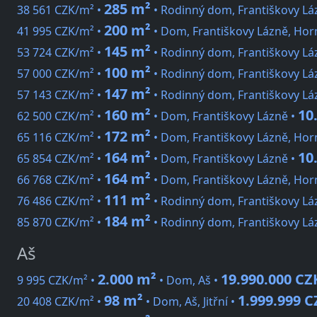
285 m²
38 561 CZK/m² •
• Rodinný dom, Františkovy Lá
200 m²
41 995 CZK/m² •
• Dom, Františkovy Lázně, Hor
145 m²
53 724 CZK/m² •
• Rodinný dom, Františkovy Lá
100 m²
57 000 CZK/m² •
• Rodinný dom, Františkovy Láz
147 m²
57 143 CZK/m² •
• Rodinný dom, Františkovy Lá
160 m²
10
62 500 CZK/m² •
• Dom, Františkovy Lázně •
172 m²
65 116 CZK/m² •
• Dom, Františkovy Lázně, Hor
164 m²
10
65 854 CZK/m² •
• Dom, Františkovy Lázně •
164 m²
66 768 CZK/m² •
• Dom, Františkovy Lázně, Hor
111 m²
76 486 CZK/m² •
• Rodinný dom, Františkovy Láz
184 m²
85 870 CZK/m² •
• Rodinný dom, Františkovy Láz
Aš
2.000 m²
19.990.000 CZ
9 995 CZK/m² •
• Dom, Aš •
98 m²
1.999.999 C
20 408 CZK/m² •
• Dom, Aš, Jitřní •