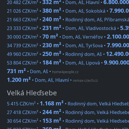
332 m²
6.800.00
20 482 CZK/m² •
• Dom, Aš, Hlavní •
380 m²
7.990.
21 026 CZK/m² •
• Dom, Aš, Sokolská •
240 m²
21 663 CZK/m² •
• Rodinný dom, Aš, Příbramská
231 m²
5.3
23 333 CZK/m² •
• Dom, Aš, Vladivostocká •
70 m²
2.100.0
30 000 CZK/m² •
• Dom, Aš, Vernéřov •
230 m²
7.990.0
34 739 CZK/m² •
• Dom, Aš, Tyršova •
250 m²
12.490.
49 960 CZK/m² •
• Rodinný dom, Aš •
184 m²
9.900.00
53 804 CZK/m² •
• Dom, Aš, Lipová •
731 m²
• Dom, Aš
•
home4people.cz
1.200 m²
• Dom, Aš, Hlavní
•
remax-czech.cz
Velká Hleďsebe
1.168 m²
5 415 CZK/m² •
• Rodinný dom, Velká Hleďseb
244 m²
27 418 CZK/m² •
• Rodinný dom, Velká Hleďseb
153 m²
30 654 CZK/m² •
• Rodinný dom, Velká Hleďsebe