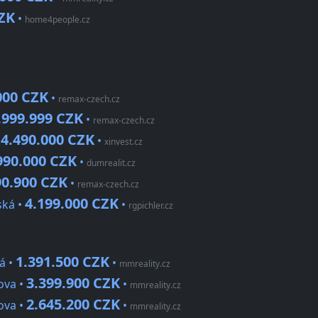
CZK
•
home4people.cz
000 CZK
•
remax-czech.cz
.999.999 CZK
•
remax-czech.cz
14.490.000 CZK
•
xinvest.cz
990.000 CZK
•
dumrealit.cz
90.900 CZK
•
remax-czech.cz
4.199.000 CZK
ská •
•
rgpichler.cz
1.391.500 CZK
á •
•
mmreality.cz
3.399.900 CZK
ova •
•
mmreality.cz
2.645.200 CZK
ova •
•
mmreality.cz