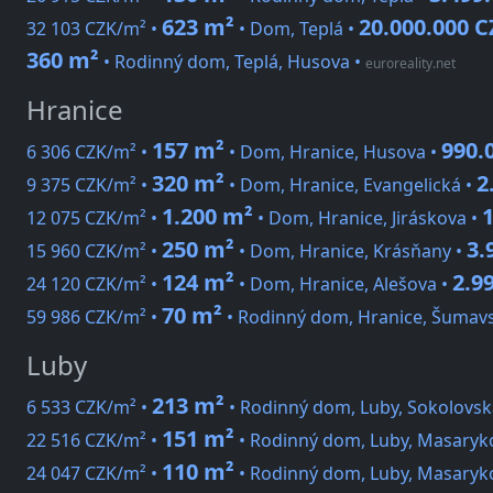
623 m²
20.000.000 
32 103 CZK/m² •
• Dom, Teplá •
360 m²
• Rodinný dom, Teplá, Husova
•
euroreality.net
Hranice
157 m²
990.
6 306 CZK/m² •
• Dom, Hranice, Husova •
320 m²
2
9 375 CZK/m² •
• Dom, Hranice, Evangelická •
1.200 m²
12 075 CZK/m² •
• Dom, Hranice, Jiráskova •
250 m²
3.
15 960 CZK/m² •
• Dom, Hranice, Krásňany •
124 m²
2.9
24 120 CZK/m² •
• Dom, Hranice, Alešova •
70 m²
59 986 CZK/m² •
• Rodinný dom, Hranice, Šumav
Luby
213 m²
6 533 CZK/m² •
• Rodinný dom, Luby, Sokolovsk
151 m²
22 516 CZK/m² •
• Rodinný dom, Luby, Masaryk
110 m²
24 047 CZK/m² •
• Rodinný dom, Luby, Masaryk