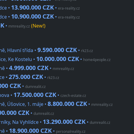
13.900.000 CZK
dce •
•
era-reality.cz
10.900.000 CZK
dce •
•
era-reality.cz
ZK
•
(New!)
mmreality.cz
9.590.000 CZK
, Hlavní třída •
•
rk23.cz
10.000.000 CZK
ce, Ke Kostelu •
•
home4people.cz
4.999.000 CZK
ně •
•
mmreality.cz
275.000 CZK
ce •
•
rk23.cz
000 CZK
•
dumrealit.cz
17.500.000 CZK
nova •
•
czech-estate.cz
8.800.000 CZK
ě, Úšovice, 1. máje •
•
mmreality.cz
90.000 CZK
•
dumrealit.cz
13.290.000 CZK
íky, Na Vyhlídce •
•
dumrealit.cz
18.900.000 CZK
ně •
•
personalreality.cz