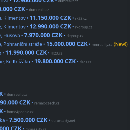
12.900.000 CZK
kova •
•
dumrealit.cz
0.000 CZK
•
dumrealit.cz
11.150.000 CZK
, Klimentov •
•
rk23.cz
12.990.000 CZK
, Klimentov •
•
rkgroup.cz
7.970.000 CZK
e, Husova •
•
rkgroup.cz
15.000.000 CZK
, Pohraniční stráže •
•
(New!)
mmreality.cz
11.990.000 CZK
e •
•
rk23.cz
19.800.000 CZK
e, Ke Knížáku •
•
rk23.cz
K
•
dumrealit.cz
990.000 CZK
•
remax-czech.cz
K
•
home4people.cz
7.500.000 CZK
ka •
•
euroreality.net
.000 CZK
•
mmreality.cz