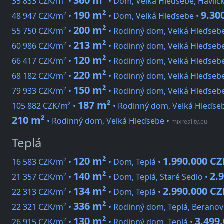
360 m²
35 833 CZK/m² •
• Dom, Velká Hleďsebe, Havlíč
190 m²
9.30
48 947 CZK/m² •
• Dom, Velká Hleďsebe •
200 m²
55 750 CZK/m² •
• Rodinný dom, Velká Hleďsebe
213 m²
60 986 CZK/m² •
• Rodinný dom, Velká Hleďsebe
120 m²
66 417 CZK/m² •
• Rodinný dom, Velká Hleďseb
220 m²
68 182 CZK/m² •
• Rodinný dom, Velká Hleďsebe
150 m²
79 933 CZK/m² •
• Rodinný dom, Velká Hleďseb
187 m²
105 882 CZK/m² •
• Rodinný dom, Velká Hleďseb
210 m²
• Rodinný dom, Velká Hleďsebe
•
mixreality.eu
Teplá
120 m²
1.990.000 CZ
16 583 CZK/m² •
• Dom, Teplá •
140 m²
2.
21 357 CZK/m² •
• Dom, Teplá, Staré Sedlo •
134 m²
2.990.000 CZ
22 313 CZK/m² •
• Dom, Teplá •
336 m²
22 321 CZK/m² •
• Rodinný dom, Teplá, Beranov
130 m²
3.499
26 915 CZK/m² •
• Rodinný dom, Teplá •