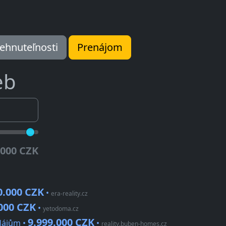
ehnuteľnosti
Prenájom
eb
.000 CZK
0.000 CZK
•
era-reality.cz
000 CZK
•
yetodoma.cz
9.999.000 CZK
Hájům •
•
reality.buben-homes.cz