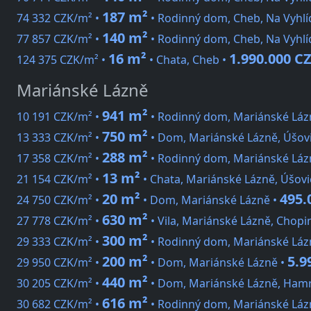
187 m²
74 332 CZK/m² •
• Rodinný dom, Cheb, Na Vyhlí
140 m²
77 857 CZK/m² •
• Rodinný dom, Cheb, Na Vyhlí
16 m²
1.990.000 C
124 375 CZK/m² •
• Chata, Cheb •
Mariánské Lázně
941 m²
10 191 CZK/m² •
• Rodinný dom, Mariánské Lázně
750 m²
13 333 CZK/m² •
• Dom, Mariánské Lázně, Úšovi
288 m²
17 358 CZK/m² •
• Rodinný dom, Mariánské Láz
13 m²
21 154 CZK/m² •
• Chata, Mariánské Lázně, Úšovi
20 m²
495.
24 750 CZK/m² •
• Dom, Mariánské Lázně •
630 m²
27 778 CZK/m² •
• Vila, Mariánské Lázně, Chopi
300 m²
29 333 CZK/m² •
• Rodinný dom, Mariánské Lázn
200 m²
5.9
29 950 CZK/m² •
• Dom, Mariánské Lázně •
440 m²
30 205 CZK/m² •
• Dom, Mariánské Lázně, Hamrn
616 m²
30 682 CZK/m² •
• Rodinný dom, Mariánské Láz