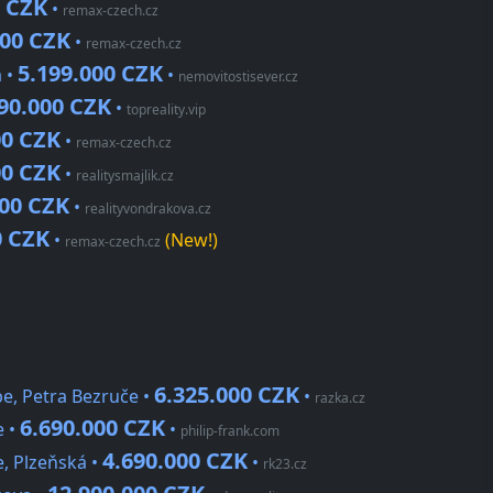
0 CZK
•
remax-czech.cz
000 CZK
•
remax-czech.cz
5.199.000 CZK
 •
•
nemovitostisever.cz
90.000 CZK
•
topreality.vip
00 CZK
•
remax-czech.cz
00 CZK
•
realitysmajlik.cz
000 CZK
•
realityvondrakova.cz
0 CZK
•
(New!)
remax-czech.cz
6.325.000 CZK
e, Petra Bezruče •
•
razka.cz
6.690.000 CZK
e •
•
philip-frank.com
4.690.000 CZK
, Plzeňská •
•
rk23.cz