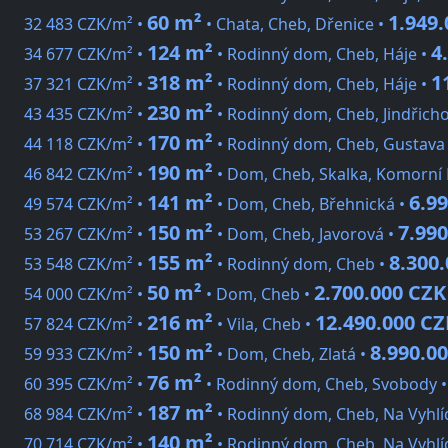
60 m²
1.949
32 483 CZK/m² •
• Chata, Cheb, Dřenice •
124 m²
4
34 677 CZK/m² •
• Rodinný dom, Cheb, Háje •
318 m²
1
37 321 CZK/m² •
• Rodinný dom, Cheb, Háje •
230 m²
43 435 CZK/m² •
• Rodinný dom, Cheb, Jindřich
170 m²
44 118 CZK/m² •
• Rodinný dom, Cheb, Gustava
190 m²
46 842 CZK/m² •
• Dom, Cheb, Skalka, Komorní
141 m²
6.9
49 574 CZK/m² •
• Dom, Cheb, Břehnická •
150 m²
7.99
53 267 CZK/m² •
• Dom, Cheb, Javorová •
155 m²
8.300
53 548 CZK/m² •
• Rodinný dom, Cheb •
50 m²
2.700.000 CZK
54 000 CZK/m² •
• Dom, Cheb •
216 m²
12.490.000 CZ
57 824 CZK/m² •
• Vila, Cheb •
150 m²
8.990.0
59 933 CZK/m² •
• Dom, Cheb, Zlatá •
76 m²
60 395 CZK/m² •
• Rodinný dom, Cheb, Svobody 
187 m²
68 984 CZK/m² •
• Rodinný dom, Cheb, Na Vyhlí
140 m²
70 714 CZK/m² •
• Rodinný dom, Cheb, Na Vyhlí