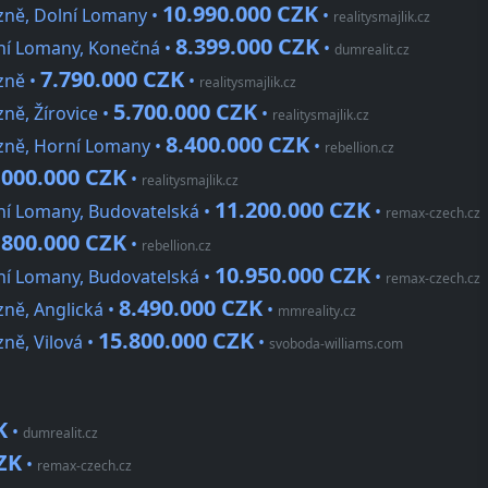
10.990.000 CZK
zně, Dolní Lomany •
•
realitysmajlik.cz
8.399.000 CZK
ní Lomany, Konečná •
•
dumrealit.cz
7.790.000 CZK
zně •
•
realitysmajlik.cz
5.700.000 CZK
ně, Žírovice •
•
realitysmajlik.cz
8.400.000 CZK
zně, Horní Lomany •
•
rebellion.cz
.000.000 CZK
•
realitysmajlik.cz
11.200.000 CZK
ní Lomany, Budovatelská •
•
remax-czech.cz
.800.000 CZK
•
rebellion.cz
10.950.000 CZK
ní Lomany, Budovatelská •
•
remax-czech.cz
8.490.000 CZK
ně, Anglická •
•
mmreality.cz
15.800.000 CZK
ně, Vilová •
•
svoboda-williams.com
K
•
dumrealit.cz
ZK
•
remax-czech.cz