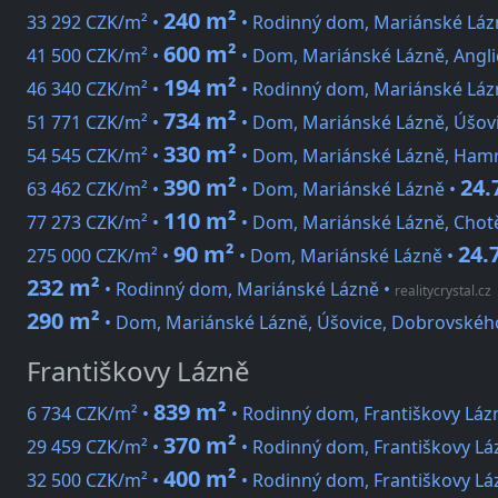
240 m²
33 292 CZK/m² •
• Rodinný dom, Mariánské Lázn
600 m²
41 500 CZK/m² •
• Dom, Mariánské Lázně, Angli
194 m²
46 340 CZK/m² •
• Rodinný dom, Mariánské Lázn
734 m²
51 771 CZK/m² •
• Dom, Mariánské Lázně, Úšov
330 m²
54 545 CZK/m² •
• Dom, Mariánské Lázně, Hamr
390 m²
24.
63 462 CZK/m² •
• Dom, Mariánské Lázně •
110 m²
77 273 CZK/m² •
• Dom, Mariánské Lázně, Chot
90 m²
24.
275 000 CZK/m² •
• Dom, Mariánské Lázně •
232 m²
• Rodinný dom, Mariánské Lázně
•
realitycrystal.cz
290 m²
• Dom, Mariánské Lázně, Úšovice, Dobrovskéh
Františkovy Lázně
839 m²
6 734 CZK/m² •
• Rodinný dom, Františkovy Láz
370 m²
29 459 CZK/m² •
• Rodinný dom, Františkovy Lá
400 m²
32 500 CZK/m² •
• Rodinný dom, Františkovy Lá