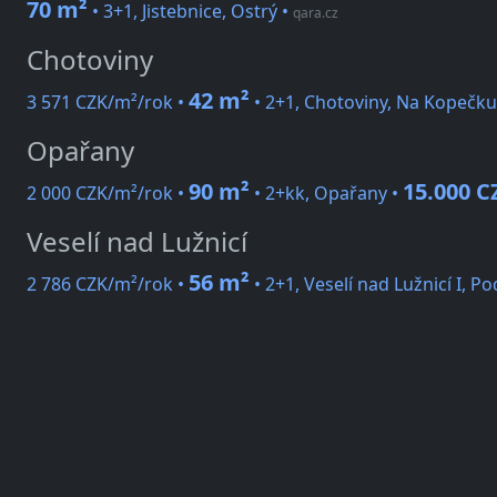
70 m²
• 3+1, Jistebnice, Ostrý
•
qara.cz
Chotoviny
42 m²
3 571 CZK/m²/rok •
• 2+1, Chotoviny, Na Kopečku
Opařany
90 m²
15.000 C
2 000 CZK/m²/rok •
• 2+kk, Opařany •
Veselí nad Lužnicí
56 m²
2 786 CZK/m²/rok •
• 2+1, Veselí nad Lužnicí I, 