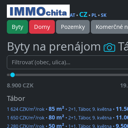
CZ
AT
•
•
PL
•
SK
Byty
Domy
Pozemky
Komerčné n
Byty na prenájom
T
8.900 CZK
19
Tábor
85 m²
11.5
1 624 CZK/m²/rok •
• 2+1, Tábor, 9. května •
80 m²
11.0
1 650 CZK/m²/rok •
• 2+1, Tábor, 9. května •
50 m²
9.50
2 280 CZK/m²/rok •
• 1+1, Tábor, 9. května •