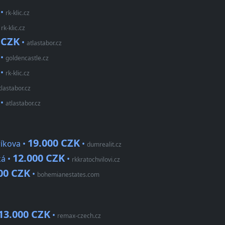
•
rk-klic.cz
•
rk-klic.cz
 CZK
•
atlastabor.cz
•
goldencastle.cz
•
rk-klic.cz
tlastabor.cz
•
atlastabor.cz
19.000 CZK
říkova •
•
dumrealit.cz
12.000 CZK
ká •
•
rkkratochvilovi.cz
00 CZK
•
bohemianestates.com
13.000 CZK
•
remax-czech.cz