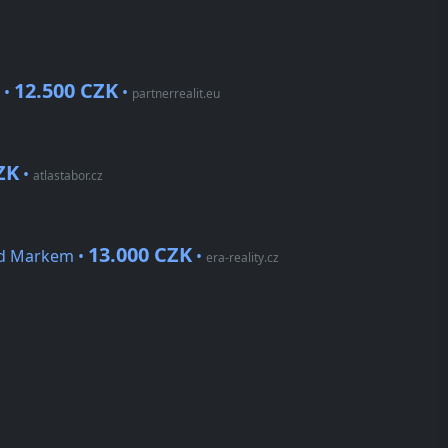
12.500 CZK
 •
•
partnerrealit.eu
ZK
•
atlastabor.cz
13.000 CZK
Pod Markem •
•
era-reality.cz