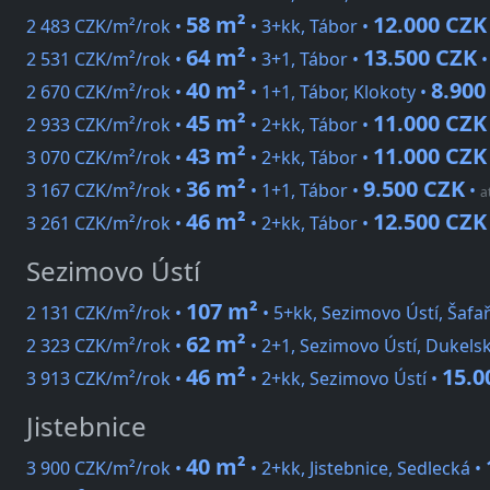
58 m²
12.000 CZK
2 483 CZK/m²/rok •
• 3+kk, Tábor •
64 m²
13.500 CZK
2 531 CZK/m²/rok •
• 3+1, Tábor •
40 m²
8.900
2 670 CZK/m²/rok •
• 1+1, Tábor, Klokoty •
45 m²
11.000 CZK
2 933 CZK/m²/rok •
• 2+kk, Tábor •
43 m²
11.000 CZK
3 070 CZK/m²/rok •
• 2+kk, Tábor •
36 m²
9.500 CZK
3 167 CZK/m²/rok •
• 1+1, Tábor •
•
a
46 m²
12.500 CZK
3 261 CZK/m²/rok •
• 2+kk, Tábor •
Sezimovo Ústí
107 m²
2 131 CZK/m²/rok •
• 5+kk, Sezimovo Ústí, Šafa
62 m²
2 323 CZK/m²/rok •
• 2+1, Sezimovo Ústí, Dukels
46 m²
15.0
3 913 CZK/m²/rok •
• 2+kk, Sezimovo Ústí •
Jistebnice
40 m²
3 900 CZK/m²/rok •
• 2+kk, Jistebnice, Sedlecká •