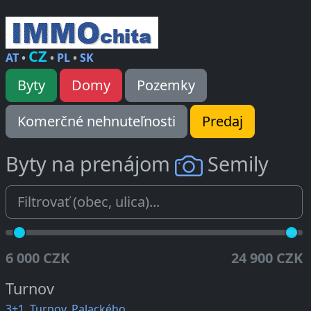
CZ
AT
•
•
PL
•
SK
Byty
Domy
Pozemky
Komerčné nehnuteľnosti
Predaj
Byty na prenájom
Semily
6 000 CZK
24 900 CZK
Turnov
3+1, Turnov, Palackého