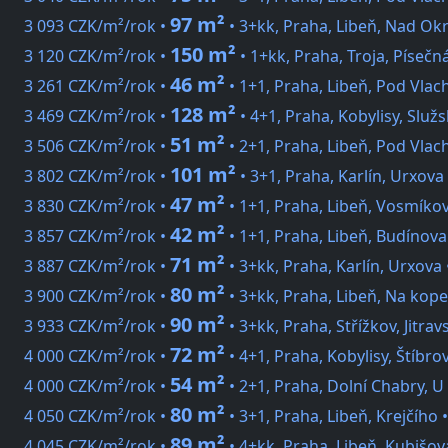
97 m²
3 093 CZK/m²/rok •
• 3+kk, Praha, Libeň, Nad Ok
150 m²
3 120 CZK/m²/rok •
• 1+kk, Praha, Troja, Písečn
46 m²
3 261 CZK/m²/rok •
• 1+1, Praha, Libeň, Pod Vla
128 m²
3 469 CZK/m²/rok •
• 4+1, Praha, Kobylisy, Služ
51 m²
3 506 CZK/m²/rok •
• 2+1, Praha, Libeň, Pod Vla
101 m²
3 802 CZK/m²/rok •
• 3+1, Praha, Karlín, Urxova
47 m²
3 830 CZK/m²/rok •
• 1+1, Praha, Libeň, Vosmíko
42 m²
3 857 CZK/m²/rok •
• 1+1, Praha, Libeň, Budínova
71 m²
3 887 CZK/m²/rok •
• 3+kk, Praha, Karlín, Urxova
80 m²
3 900 CZK/m²/rok •
• 3+kk, Praha, Libeň, Na kop
90 m²
3 933 CZK/m²/rok •
• 3+kk, Praha, Střížkov, Jitrav
72 m²
4 000 CZK/m²/rok •
• 4+1, Praha, Kobylisy, Štíbro
54 m²
4 000 CZK/m²/rok •
• 2+1, Praha, Dolní Chabry, U
80 m²
4 050 CZK/m²/rok •
• 3+1, Praha, Libeň, Krejčího 
89 m²
4 045 CZK/m²/rok •
• 4+kk, Praha, Libeň, Kubišov