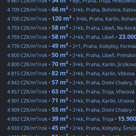
54 m²
4 667 CZK/m²/rok •
• Byt, Praha, Troja, Hnězdens
66 m²
4 709 CZK/m²/rok •
• 3+kk, Praha, Bohnice, Katov
120 m²
4 700 CZK/m²/rok •
• 3+kk, Praha, Karlín, Roha
58 m²
4 759 CZK/m²/rok •
• 2+kk, Praha, Libeň, Na Kor
58 m²
23.00
4 759 CZK/m²/rok •
• 2+kk, Praha, Libeň •
49 m²
4 776 CZK/m²/rok •
• 2+1, Praha, Kobylisy, Form
50 m²
4 800 CZK/m²/rok •
• 2+kk, Praha, Libeň, Primáto
70 m²
4 800 CZK/m²/rok •
• 3+kk, Praha, Karlín, Jirsíkov
82 m²
4 815 CZK/m²/rok •
• 2+kk, Praha, Karlín, Vítkova
57 m²
4 842 CZK/m²/rok •
• 2+kk, Praha, Dolní Chabry,
63 m²
4 857 CZK/m²/rok •
• 3+kk, Praha, Troja, Vřesová
71 m²
4 901 CZK/m²/rok •
• 3+kk, Praha, Karlín, Urxova
55 m²
4 909 CZK/m²/rok •
• 2+kk, Praha, Dolní Chabry •
39 m²
15.90
4 892 CZK/m²/rok •
• 1+kk, Praha, Troja •
45 m²
4 933 CZK/m²/rok •
• 2+kk, Praha, Kobylisy, Šim