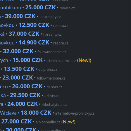
25.000 CZK
rouhlíkem •
•
mowio.cz
39.000 CZK
á •
•
lookreality.cz
12.500 CZK
chovkou •
•
respra.cz
37.000 CZK
ská •
•
hxreality.cz
14.900 CZK
chovkou •
•
respra.cz
32.000 CZK
 •
•
followmehome.cz
15.000 CZK
vých •
•
(New!)
idealninajemce.cz
13.500 CZK
 •
•
ebipraha.cz
23.000 CZK
 •
•
followmehome.cz
26.000 CZK
ečku •
•
mireas.cz
29.500 CZK
ská •
•
azbyty.cz
24.000 CZK
va •
•
rkbohatytata.cz
18.000 CZK
 Václava •
•
internetove-prohlidky.cz
27.000 CZK
•
•
(New!)
albionreality.cz
30.000 CZK
a •
•
donnareality.cz