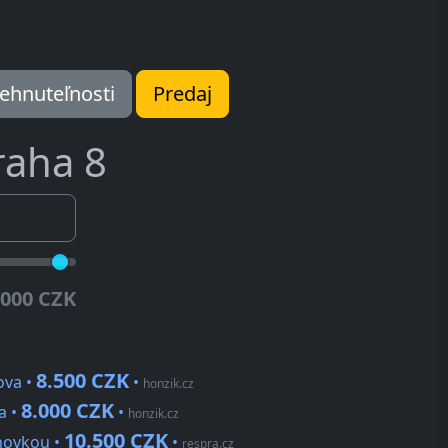
ehnuteľnosti
Predaj
raha 8
.000 CZK
8.500 CZK
ova •
•
honzik.cz
8.000 CZK
a •
•
honzik.cz
10.500 CZK
chovkou •
•
respra.cz