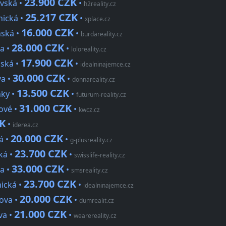
23.900 CZK
ovská •
•
h2reality.cz
25.217 CZK
nická •
•
xplace.cz
16.000 CZK
nská •
•
burdareality.cz
28.000 CZK
va •
•
loloreality.cz
17.900 CZK
nská •
•
idealninajemce.cz
30.000 CZK
va •
•
donnareality.cz
13.500 CZK
nky •
•
futurum-reality.cz
31.000 CZK
cové •
•
kwcz.cz
ZK
•
iderea.cz
20.000 CZK
á •
•
g-plusreality.cz
23.700 CZK
ká •
•
swisslife-reality.cz
33.000 CZK
va •
•
smsreality.cz
23.700 CZK
nická •
•
idealninajemce.cz
20.000 CZK
lova •
•
dumrealit.cz
21.000 CZK
va •
•
wearereality.cz