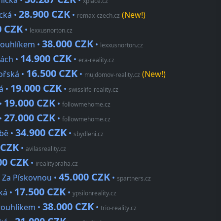
nická •
•
xplace.cz
28.900 CZK
ická •
•
(New!)
remax-czech.cz
0 CZK
•
lexxusnorton.cz
38.000 CZK
rouhlíkem •
•
lexxusnorton.cz
14.900 CZK
vách •
•
era-reality.cz
16.500 CZK
ořská •
•
(New!)
mujdomov-reality.cz
19.000 CZK
á •
•
swisslife-reality.cz
19.000 CZK
 •
•
followmehome.cz
27.000 CZK
 •
•
followmehome.cz
34.900 CZK
ábě •
•
sbydleni.cz
 CZK
•
avilasreality.cz
00 CZK
•
irealitypraha.cz
45.000 CZK
, Za Pískovnou •
•
spartners.cz
17.500 CZK
ká •
•
ypsilonreality.cz
38.000 CZK
rouhlíkem •
•
trio-reality.cz