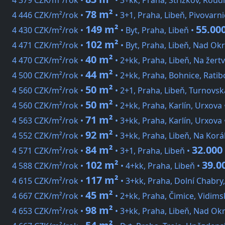
4 379 CZK/m²/rok •
• 3+kk, Praha, Střížkov, Roud
78 m²
4 446 CZK/m²/rok •
• 3+1, Praha, Libeň, Pivovarn
149 m²
55.00
4 430 CZK/m²/rok •
• Byt, Praha, Libeň •
102 m²
4 471 CZK/m²/rok •
• Byt, Praha, Libeň, Nad Ok
40 m²
4 470 CZK/m²/rok •
• 2+kk, Praha, Libeň, Na žert
44 m²
4 500 CZK/m²/rok •
• 2+kk, Praha, Bohnice, Ratib
50 m²
4 560 CZK/m²/rok •
• 2+1, Praha, Libeň, Turnovsk
50 m²
4 560 CZK/m²/rok •
• 2+kk, Praha, Karlín, Urxova
71 m²
4 563 CZK/m²/rok •
• 3+kk, Praha, Karlín, Urxova
92 m²
4 552 CZK/m²/rok •
• 3+kk, Praha, Libeň, Na Kor
84 m²
32.000
4 571 CZK/m²/rok •
• 3+1, Praha, Libeň •
102 m²
39.0
4 588 CZK/m²/rok •
• 4+kk, Praha, Libeň •
117 m²
4 615 CZK/m²/rok •
• 3+kk, Praha, Dolní Chabry
45 m²
4 667 CZK/m²/rok •
• 2+kk, Praha, Čimice, Vidims
98 m²
4 653 CZK/m²/rok •
• 3+kk, Praha, Libeň, Nad Ok