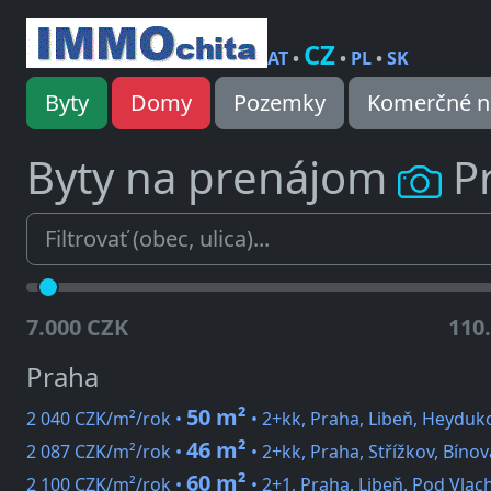
CZ
AT
•
•
PL
•
SK
Byty
Domy
Pozemky
Komerčné n
Byty na prenájom
P
7.000 CZK
110
Praha
50 m²
2 040 CZK/m²/rok •
• 2+kk, Praha, Libeň, Heyduk
46 m²
2 087 CZK/m²/rok •
• 2+kk, Praha, Střížkov, Bínov
60 m²
2 100 CZK/m²/rok •
• 2+1, Praha, Libeň, Pod Vla