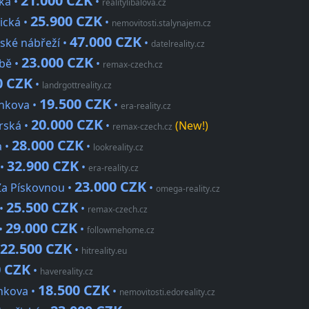
21.000 CZK
ká •
•
realitylibalova.cz
25.900 CZK
ická •
•
nemovitosti.stalynajem.cz
47.000 CZK
nské nábřeží •
•
datelreality.cz
23.000 CZK
ábě •
•
remax-czech.cz
0 CZK
•
landrgottreality.cz
19.500 CZK
ánkova •
•
era-reality.cz
20.000 CZK
rská •
•
(New!)
remax-czech.cz
28.000 CZK
a •
•
lookreality.cz
32.900 CZK
 •
•
era-reality.cz
23.000 CZK
 Za Pískovnou •
•
omega-reality.cz
25.500 CZK
 •
•
remax-czech.cz
29.000 CZK
 •
•
followmehome.cz
22.500 CZK
•
hitreality.eu
0 CZK
•
havereality.cz
18.500 CZK
ůnkova •
•
nemovitosti.edoreality.cz