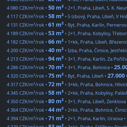
50 m²
4 080 CZK/m²/rok •
• 2+1, Praha, Libeň, S. K. Ne
58 m²
4 117 CZK/m²/rok •
• 5 izbový, Praha, Libeň, V H
61 m²
4 131 CZK/m²/rok •
• Byt, Praha, Karlín, Pernerov
53 m²
4 189 CZK/m²/rok •
• 2+1, Praha, Kobylisy, Třebo
66 m²
4 182 CZK/m²/rok •
• 1+kk, Praha, Libeň, Březens
40 m²
4 200 CZK/m²/rok •
• Izba, Praha, Čimice, Jestřeb
94 m²
4 213 CZK/m²/rok •
• 3+1, Praha, Karlín, Za Poří
70 m²
25.0
4 286 CZK/m²/rok •
• 3+1, Praha, Bohnice •
75 m²
27.000
4 320 CZK/m²/rok •
• Byt, Praha, Libeň •
72 m²
4 317 CZK/m²/rok •
• 3+kk, Praha, Bohnice, Hlivic
58 m²
4 345 CZK/m²/rok •
• 2+kk, Praha, Kobylisy, Palá
80 m²
4 350 CZK/m²/rok •
• 3+1, Praha, Libeň, Zenklova
44 m²
4 364 CZK/m²/rok •
• 2+kk, Praha, Bohnice, Čimic
71 m²
4 394 CZK/m²/rok •
• 2+1, Praha, Karlín, Urxova •
83 m²