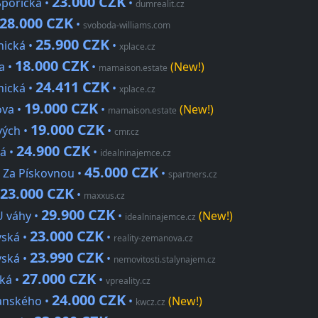
23.000 CZK
Spořická •
•
dumrealit.cz
28.000 CZK
•
svoboda-williams.com
25.900 CZK
nická •
•
xplace.cz
18.000 CZK
a •
•
(New!)
mamaison.estate
24.411 CZK
nická •
•
xplace.cz
19.000 CZK
ova •
•
(New!)
mamaison.estate
19.000 CZK
vých •
•
cmr.cz
24.900 CZK
á •
•
idealninajemce.cz
45.000 CZK
, Za Pískovnou •
•
spartners.cz
23.000 CZK
•
maxxus.cz
29.900 CZK
U váhy •
•
(New!)
idealninajemce.cz
23.000 CZK
vská •
•
reality-zemanova.cz
23.990 CZK
vská •
•
nemovitosti.stalynajem.cz
27.000 CZK
ská •
•
vpreality.cz
24.000 CZK
čanského •
•
(New!)
kwcz.cz