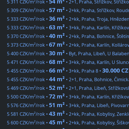
54 m²
5 311 CZK/m²/rok •
• 2+1, Praha, Střížkov, Střížk
57 m²
5 309 CZK/m²/rok •
• 2+kk, Praha, Střížkov, Roud
36 m²
5 333 CZK/m²/rok •
• 2+kk, Praha, Troja, Hnězde
63 m²
5 333 CZK/m²/rok •
• 3+kk, Praha, Karlín, Křižíko
40 m²
5 370 CZK/m²/rok •
• 2+kk, Praha, Bohnice, Štětí
67 m²
5 373 CZK/m²/rok •
• 2+kk, Praha, Karlín, Kolláro
30 m²
5 400 CZK/m²/rok •
• Byt, Praha, Libeň, U Balabe
68 m²
5 471 CZK/m²/rok •
• 3+kk, Praha, Karlín, U Slun
66 m²
30.000 C
5 455 CZK/m²/rok •
• 3+kk, Praha 8 •
44 m²
5 455 CZK/m²/rok •
• 2+1, Praha, Bohnice, Čimick
52 m²
5 469 CZK/m²/rok •
• 2+1, Praha, Libeň, Střížkovs
72 m²
5 500 CZK/m²/rok •
• 3+kk, Praha, Karlín, Křižíko
51 m²
5 576 CZK/m²/rok •
• 3+kk, Praha, Libeň, Pivovar
43 m²
5 581 CZK/m²/rok •
• 2+kk, Praha, Kobylisy, Zenk
45 m²
5 600 CZK/m²/rok •
• 2+kk, Praha, Kobylisy, Šiško