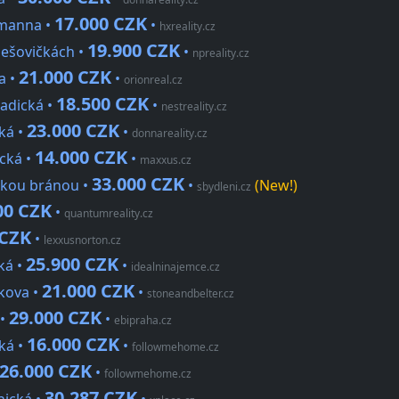
17.000 CZK
umanna •
•
hxreality.cz
19.900 CZK
olešovičkách •
•
npreality.cz
21.000 CZK
a •
•
orionreal.cz
18.500 CZK
radická •
•
nestreality.cz
23.000 CZK
ká •
•
donnareality.cz
14.000 CZK
ická •
•
maxxus.cz
33.000 CZK
čskou bránou •
•
(New!)
sbydleni.cz
00 CZK
•
quantumreality.cz
 CZK
•
lexxusnorton.cz
25.900 CZK
ká •
•
idealninajemce.cz
21.000 CZK
skova •
•
stoneandbelter.cz
29.000 CZK
 •
•
ebipraha.cz
16.000 CZK
ká •
•
followmehome.cz
26.000 CZK
•
followmehome.cz
30.287 CZK