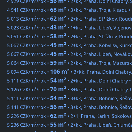
56 m²
4 929 CZK/m²/rok •
• 2+kk, Praha, Dolní Chabry, 
68 m²
4 941 CZK/m²/rok •
• 3+kk, Praha, Troja, K sadu •
62 m²
5 013 CZK/m²/rok •
• 2+kk, Praha, Střížkov, Roud
43 m²
5 023 CZK/m²/rok •
• 1+kk, Praha, Libeň, Vojenov
58 m²
5 051 CZK/m²/rok •
• 2+kk, Praha, Střížkov, Roud
45 m²
5 067 CZK/m²/rok •
• 2+kk, Praha, Kobylisy, Kurk
45 m²
5 067 CZK/m²/rok •
• 2+kk, Praha, Libeň, Nováko
59 m²
5 064 CZK/m²/rok •
• 2+kk, Praha, Troja, Mazursk
106 m²
5 094 CZK/m²/rok •
• 3+kk, Praha, Dolní Chabry
54 m²
5 111 CZK/m²/rok •
• 2+kk, Praha, Dolní Chabry •
70 m²
5 126 CZK/m²/rok •
• 3+kk, Praha, Dolní Chabry, 
54 m²
5 111 CZK/m²/rok •
• 3+kk, Praha, Bohnice, Řešo
56 m²
5 141 CZK/m²/rok •
• 3+kk, Praha, Bohnice, Řešo
62 m²
5 226 CZK/m²/rok •
• 2+1, Praha, Karlín, Sokolov
55 m²
5 236 CZK/m²/rok •
• 2+kk, Praha, Libeň, Chlum