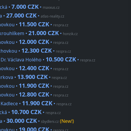
7.000 CZK
ická •
•
maxxus.cz
27.000 CZK
a •
•
atlas-reality.cz
11.500 CZK
chovkou •
•
respra.cz
21.000 CZK
Okrouhlíkem •
•
honzik.cz
12.000 CZK
chovkou •
•
respra.cz
12.300 CZK
achovkou •
•
respra.cz
10.500 CZK
 Dr. Václava Holého •
•
respra.cz
12.400 CZK
chovkou •
•
respra.cz
13.900 CZK
urkova •
•
respra.cz
11.900 CZK
chovkou •
•
respra.cz
12.800 CZK
chovkou •
•
respra.cz
11.900 CZK
a Kadlece •
•
respra.cz
10.700 CZK
ická •
•
respra.cz
30.000 CZK
a •
•
(New!)
sbydleni.cz
19.000 CZK
chovkou •
•
respra.cz