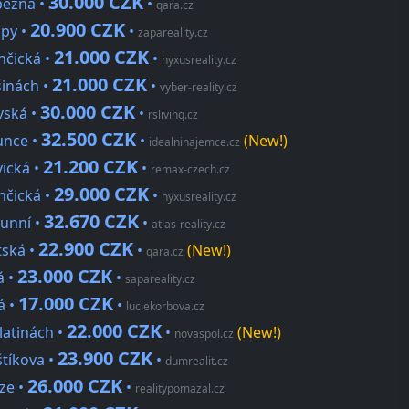
30.000 CZK
běžná •
•
qara.cz
20.900 CZK
upy •
•
zapareality.cz
21.000 CZK
nčická •
•
nyxusreality.cz
21.000 CZK
šinách •
•
vyber-reality.cz
30.000 CZK
vská •
•
rsliving.cz
32.500 CZK
unce •
•
(New!)
idealninajemce.cz
21.200 CZK
vická •
•
remax-czech.cz
29.000 CZK
nčická •
•
nyxusreality.cz
32.670 CZK
runní •
•
atlas-reality.cz
22.900 CZK
tská •
•
(New!)
qara.cz
23.000 CZK
á •
•
sapareality.cz
17.000 CZK
á •
•
luciekorbova.cz
22.000 CZK
latinách •
•
(New!)
novaspol.cz
23.900 CZK
štíkova •
•
dumrealit.cz
26.000 CZK
rze •
•
realitypomazal.cz