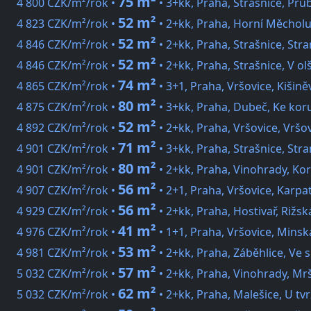
75 m²
4 800 CZK/m²/rok •
• 3+kk, Praha, Strašnice, Prů
52 m²
4 823 CZK/m²/rok •
• 2+kk, Praha, Horní Měchol
52 m²
4 846 CZK/m²/rok •
• 2+kk, Praha, Strašnice, Stra
52 m²
4 846 CZK/m²/rok •
• 2+kk, Praha, Strašnice, V ol
74 m²
4 865 CZK/m²/rok •
• 3+1, Praha, Vršovice, Kišině
80 m²
4 875 CZK/m²/rok •
• 3+kk, Praha, Dubeč, Ke kor
52 m²
4 892 CZK/m²/rok •
• 2+kk, Praha, Vršovice, Vršo
71 m²
4 901 CZK/m²/rok •
• 3+kk, Praha, Strašnice, Stra
80 m²
4 901 CZK/m²/rok •
• 2+kk, Praha, Vinohrady, Ko
56 m²
4 907 CZK/m²/rok •
• 2+1, Praha, Vršovice, Karpa
56 m²
4 929 CZK/m²/rok •
• 2+kk, Praha, Hostivař, Rižsk
41 m²
4 976 CZK/m²/rok •
• 1+1, Praha, Vršovice, Minsk
53 m²
4 981 CZK/m²/rok •
• 2+kk, Praha, Záběhlice, Ve s
57 m²
5 032 CZK/m²/rok •
• 2+kk, Praha, Vinohrady, Mr
62 m²
5 032 CZK/m²/rok •
• 2+kk, Praha, Malešice, U tv