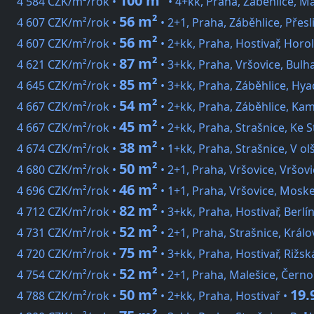
100 m²
4 584 CZK/m²/rok •
• 4+kk, Praha, Záběhlice, Ma
56 m²
4 607 CZK/m²/rok •
• 2+1, Praha, Záběhlice, Přesl
56 m²
4 607 CZK/m²/rok •
• 2+kk, Praha, Hostivař, Horo
87 m²
4 621 CZK/m²/rok •
• 3+kk, Praha, Vršovice, Bulh
85 m²
4 645 CZK/m²/rok •
• 3+kk, Praha, Záběhlice, Hya
54 m²
4 667 CZK/m²/rok •
• 2+kk, Praha, Záběhlice, Ka
45 m²
4 667 CZK/m²/rok •
• 2+kk, Praha, Strašnice, Ke 
38 m²
4 674 CZK/m²/rok •
• 1+kk, Praha, Strašnice, V ol
50 m²
4 680 CZK/m²/rok •
• 2+1, Praha, Vršovice, Vršov
46 m²
4 696 CZK/m²/rok •
• 1+1, Praha, Vršovice, Mosk
82 m²
4 712 CZK/m²/rok •
• 3+kk, Praha, Hostivař, Berlí
52 m²
4 731 CZK/m²/rok •
• 2+1, Praha, Strašnice, Králo
75 m²
4 720 CZK/m²/rok •
• 3+kk, Praha, Hostivař, Rižsk
52 m²
4 754 CZK/m²/rok •
• 2+1, Praha, Malešice, Čern
50 m²
19.
4 788 CZK/m²/rok •
• 2+kk, Praha, Hostivař •