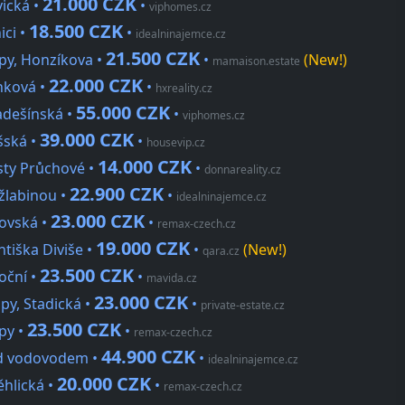
21.000 CZK
vická •
•
viphomes.cz
18.500 CZK
ici •
•
idealninajemce.cz
21.500 CZK
py, Honzíkova •
•
(New!)
mamaison.estate
22.000 CZK
anková •
•
hxreality.cz
55.000 CZK
adešínská •
•
viphomes.cz
39.000 CZK
šská •
•
housevip.cz
14.000 CZK
asty Průchové •
•
donnareality.cz
22.900 CZK
úžlabinou •
•
idealninajemce.cz
23.000 CZK
kovská •
•
remax-czech.cz
19.000 CZK
ntiška Diviše •
•
(New!)
qara.cz
23.500 CZK
oční •
•
mavida.cz
23.000 CZK
py, Stadická •
•
private-estate.cz
23.500 CZK
py •
•
remax-czech.cz
44.900 CZK
ad vodovodem •
•
idealninajemce.cz
20.000 CZK
ěhlická •
•
remax-czech.cz