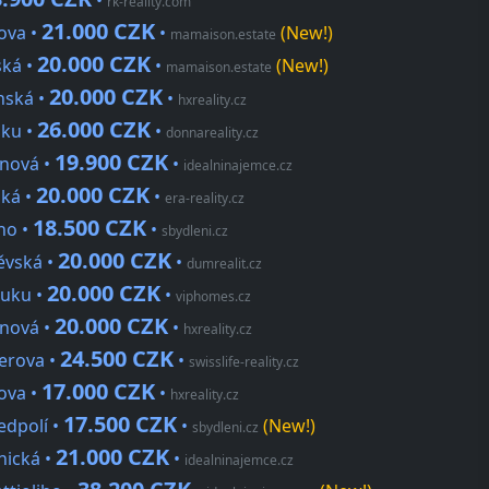
•
rk-reality.com
21.000 CZK
lova •
•
(New!)
mamaison.estate
20.000 CZK
ská •
•
(New!)
mamaison.estate
20.000 CZK
nská •
•
hxreality.cz
26.000 CZK
uku •
•
donnareality.cz
19.900 CZK
ínová •
•
idealninajemce.cz
20.000 CZK
ská •
•
era-reality.cz
18.500 CZK
ého •
•
sbydleni.cz
20.000 CZK
něvská •
•
dumrealit.cz
20.000 CZK
luku •
•
viphomes.cz
20.000 CZK
ínová •
•
hxreality.cz
24.500 CZK
lerova •
•
swisslife-reality.cz
17.000 CZK
lova •
•
hxreality.cz
17.500 CZK
edpolí •
•
(New!)
sbydleni.cz
21.000 CZK
nická •
•
idealninajemce.cz