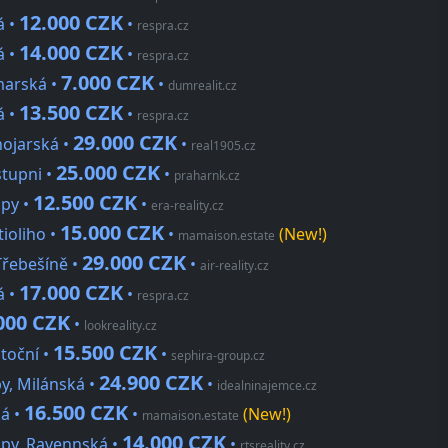
12.000 CZK
á •
•
respra.cz
14.000 CZK
á •
•
respra.cz
7.000 CZK
marská •
•
dumrealit.cz
13.500 CZK
á •
•
respra.cz
29.000 CZK
nojarská •
•
real1905.cz
25.000 CZK
stupni •
•
praharnk.cz
12.500 CZK
upy •
•
era-reality.cz
15.000 CZK
tioliho •
•
(New!)
mamaison.estate
29.000 CZK
Třebešíně •
•
air-reality.cz
17.000 CZK
á •
•
respra.cz
000 CZK
•
lookreality.cz
15.500 CZK
otoční •
•
sephira-group.cz
24.900 CZK
y, Milánská •
•
idealninajemce.cz
16.500 CZK
ká •
•
(New!)
mamaison.estate
14.000 CZK
upy, Ravennská •
•
rtsreality.cz