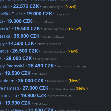
22.572 CZK
orská •
•
(New!)
donnareality.cz
19.000 CZK
ntiška Diviše •
•
respra.cz
19.000 CZK
ži •
•
era-reality.cz
19.500 CZK
ezecká •
•
(New!)
idealninajemce.cz
35.000 CZK
zašská •
•
donnareality.cz
14.500 CZK
upy •
•
ondrejklicpera.cz
26.500 CZK
hlova •
•
(New!)
mamaison.estate
28.000 CZK
ži •
•
reality.kotula.cz
26.490 CZK
upy, Padovská •
•
nemovitosti.stalynajem.cz
19.500 CZK
á •
•
respra.cz
26.000 CZK
 Rapidem •
•
(New!)
blanikreality.cz
27.000 CZK
vé náměstí •
•
(New!)
private-estate.cz
19.900 CZK
ancouzská •
•
remax-czech.cz
19.900 CZK
á •
•
respra.cz
21.000 CZK
antiška Diviše •
•
smid-partners.cz