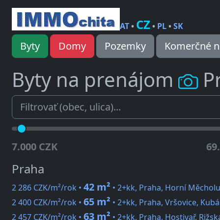
CZ
AT
•
•
PL
•
SK
Byty
Domy
Pozemky
Komerčné n
Byty na prenájom
P
7.000 CZK
69
Praha
42 m²
2 286 CZK/m²/rok •
• 2+kk, Praha, Horní Měchol
65 m²
2 400 CZK/m²/rok •
• 2+kk, Praha, Vršovice, Kub
63 m²
2 457 CZK/m²/rok •
• 2+kk, Praha, Hostivař, Rižsk