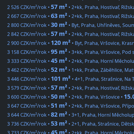
57 m²
2 526 CZK/m²/rok •
• 2+kk, Praha, Hostivař, Rižsk
63 m²
2 667 CZK/m²/rok •
• 2+kk, Praha, Hostivař, Rižsk
30 m²
2 800 CZK/m²/rok •
• Byt, Praha, Uhříněves, Sou
57 m²
2 842 CZK/m²/rok •
• 2+kk, Praha, Hostivař, Rižsk
120 m²
2 900 CZK/m²/rok •
• Byt, Praha, Vršovice, Kras
95 m²
3 158 CZK/m²/rok •
• 3+kk, Praha, Vršovice, Pod 
45 m²
3 333 CZK/m²/rok •
• 2+kk, Praha, Horní Měchol
52 m²
3 462 CZK/m²/rok •
• 1+kk, Praha, Záběhlice, Mat
101 m²
3 446 CZK/m²/rok •
• 4+1, Praha, Strašnice, Na 
57 m²
3 579 CZK/m²/rok •
• 2+kk, Praha, Hostivař, Rižsk
50 m²
15.
3 600 CZK/m²/rok •
• 2+kk, Praha, Vršovice •
51 m²
3 647 CZK/m²/rok •
• 2+kk, Praha, Vršovice, Příp
82 m²
3 644 CZK/m²/rok •
• 3+1, Praha, Horní Měcholup
53 m²
3 736 CZK/m²/rok •
• 2+1, Praha, Strašnice, Děts
45 m²
3 733 CZK/m²/rok •
• 2+kk, Praha, Horní Měchol