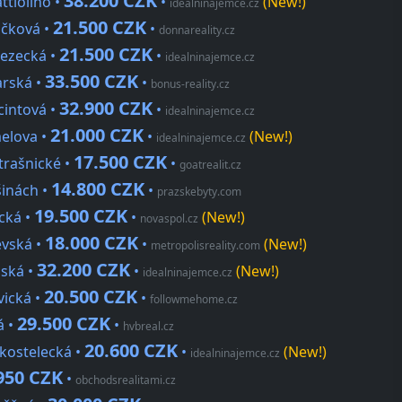
38.200 CZK
ttioliho •
•
(New!)
idealninajemce.cz
21.500 CZK
ičková •
•
donnareality.cz
21.500 CZK
lezecká •
•
idealninajemce.cz
33.500 CZK
arská •
•
bonus-reality.cz
32.900 CZK
cintová •
•
idealninajemce.cz
21.000 CZK
melova •
•
(New!)
idealninajemce.cz
17.500 CZK
Strašnické •
•
goatrealit.cz
14.800 CZK
šinách •
•
prazskebyty.com
19.500 CZK
ická •
•
(New!)
novaspol.cz
18.000 CZK
evská •
•
(New!)
metropolisreality.com
32.200 CZK
nská •
•
(New!)
idealninajemce.cz
20.500 CZK
vická •
•
followmehome.cz
29.500 CZK
á •
•
hvbreal.cz
20.600 CZK
okostelecká •
•
(New!)
idealninajemce.cz
950 CZK
•
obchodsrealitami.cz