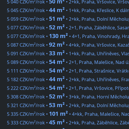
50 m²
5 040 CZK/m²/rok •
• 2+kk, Praha, Vršovice, Vršo
44 m²
5 045 CZK/m²/rok •
• 1+kk, Praha, Křeslice, K dáln
51 m²
5 059 CZK/m²/rok •
• 2+kk, Praha, Dolní Měcholu
52 m²
5 077 CZK/m²/rok •
• 2+1, Praha, Záběhlice, Sas
130 m²
5 077 CZK/m²/rok •
• 4+1, Praha, Vinohrady, Hr
92 m²
5 087 CZK/m²/rok •
• 4+kk, Praha, Vršovice, Kaza
33 m²
5 091 CZK/m²/rok •
• 1+kk, Praha, Uhříněves, Vl
54 m²
5 089 CZK/m²/rok •
• 2+1, Praha, Malešice, Nad 
54 m²
5 111 CZK/m²/rok •
• 2+1, Praha, Strašnice, Vrát
44 m²
5 182 CZK/m²/rok •
• 2+kk, Praha, Uhříněves, Fra
54 m²
5 222 CZK/m²/rok •
• 2+1, Praha, Vršovice, Přípot
52 m²
5 308 CZK/m²/rok •
• 3+kk, Praha, Horní Měcholu
53 m²
5 321 CZK/m²/rok •
• 2+kk, Praha, Dolní Měcholu
101 m²
5 335 CZK/m²/rok •
• 4+kk, Praha, Malešice, N
45 m²
5 333 CZK/m²/rok •
• 2+kk, Praha, Záběhlice, Záb