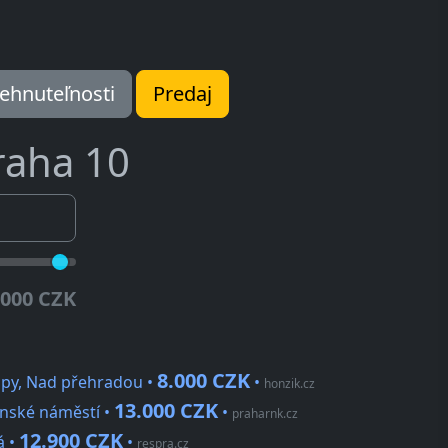
ehnuteľnosti
Predaj
raha 10
.000 CZK
8.000 CZK
upy, Nad přehradou •
•
honzik.cz
13.000 CZK
ánské náměstí •
•
praharnk.cz
12.900 CZK
á •
•
respra.cz