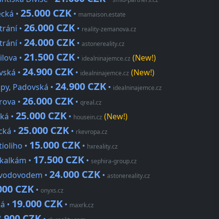
25.000 CZK
ecká •
•
mamaison.estate
26.000 CZK
trání •
•
reality-zemanova.cz
24.000 CZK
trání •
•
astonereality.cz
21.500 CZK
ilova •
•
(New!)
idealninajemce.cz
24.900 CZK
ovská •
•
(New!)
idealninajemce.cz
24.900 CZK
upy, Padovská •
•
idealninajemce.cz
26.000 CZK
erova •
•
qreal.cz
25.000 CZK
ská •
•
(New!)
housein.cz
25.000 CZK
cká •
•
rkevropa.cz
15.000 CZK
tioliho •
•
hxreality.cz
17.500 CZK
skalkám •
•
sephira-group.cz
24.000 CZK
d vodovodem •
•
astonereality.cz
000 CZK
•
onyxs.cz
19.000 CZK
ká •
•
maxrk.cz
3.900 CZK