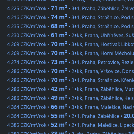
71 m²
4 225 CZK/m²/rok •
• 3+1, Praha, Záběhlice, Želiv
74 m²
4 216 CZK/m²/rok •
• 3+1, Praha, Strašnice, Pod s
68 m²
4 235 CZK/m²/rok •
• 3+1, Praha, Strašnice, Pod s
61 m²
4 230 CZK/m²/rok •
• 2+kk, Praha, Uhříněves, Suš
70 m²
4 269 CZK/m²/rok •
• 3+kk, Praha, Hostivař, Libk
70 m²
4 269 CZK/m²/rok •
• 3+kk, Praha, Horní Měchol
73 m²
4 274 CZK/m²/rok •
• 3+1, Praha, Petrovice, Rezl
70 m²
4 286 CZK/m²/rok •
• 2+kk, Praha, Vršovice, Don
70 m²
4 286 CZK/m²/rok •
• 3+1, Praha, Strašnice, Křeni
42 m²
4 286 CZK/m²/rok •
• 1+kk, Praha, Záběhlice, Mat
49 m²
4 286 CZK/m²/rok •
• 2+kk, Praha, Záběhlice, Ke 
66 m²
4 364 CZK/m²/rok •
• 3+kk, Praha, Malešice, Na
55 m²
20.
4 364 CZK/m²/rok •
• 2+1, Praha, Záběhlice •
52 m²
4 385 CZK/m²/rok •
• 2+1, Praha, Malešice, Lipec
38 m²
1