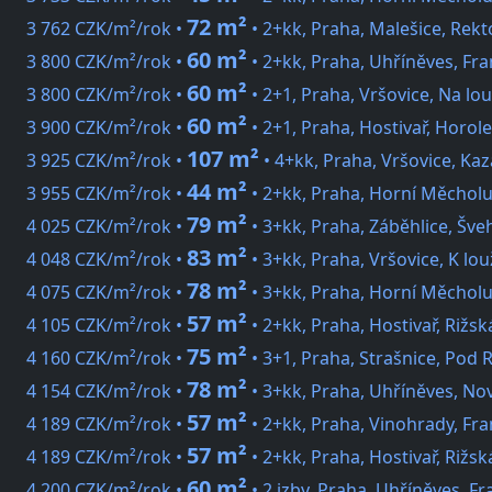
72 m²
3 762 CZK/m²/rok •
• 2+kk, Praha, Malešice, Rekt
60 m²
3 800 CZK/m²/rok •
• 2+kk, Praha, Uhříněves, Fra
60 m²
3 800 CZK/m²/rok •
• 2+1, Praha, Vršovice, Na lou
60 m²
3 900 CZK/m²/rok •
• 2+1, Praha, Hostivař, Horol
107 m²
3 925 CZK/m²/rok •
• 4+kk, Praha, Vršovice, Ka
44 m²
3 955 CZK/m²/rok •
• 2+kk, Praha, Horní Měchol
79 m²
4 025 CZK/m²/rok •
• 3+kk, Praha, Záběhlice, Šve
83 m²
4 048 CZK/m²/rok •
• 3+kk, Praha, Vršovice, K lou
78 m²
4 075 CZK/m²/rok •
• 3+kk, Praha, Horní Měchol
57 m²
4 105 CZK/m²/rok •
• 2+kk, Praha, Hostivař, Rižsk
75 m²
4 160 CZK/m²/rok •
• 3+1, Praha, Strašnice, Pod
78 m²
4 154 CZK/m²/rok •
• 3+kk, Praha, Uhříněves, No
57 m²
4 189 CZK/m²/rok •
• 2+kk, Praha, Vinohrady, Fr
57 m²
4 189 CZK/m²/rok •
• 2+kk, Praha, Hostivař, Rižsk
60 m²
4 200 CZK/m²/rok •
• 2 izby, Praha, Uhříněves, Fr