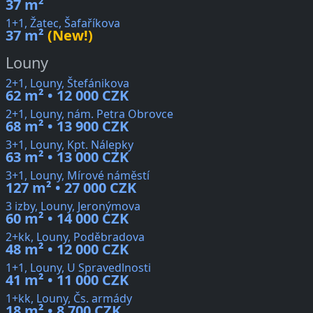
37 m²
1+1, Žatec, Šafaříkova
37 m²
(New!)
Louny
2+1, Louny, Štefánikova
62 m² • 12 000 CZK
2+1, Louny, nám. Petra Obrovce
68 m² • 13 900 CZK
3+1, Louny, Kpt. Nálepky
63 m² • 13 000 CZK
3+1, Louny, Mírové náměstí
127 m² • 27 000 CZK
3 izby, Louny, Jeronýmova
60 m² • 14 000 CZK
2+kk, Louny, Poděbradova
48 m² • 12 000 CZK
1+1, Louny, U Spravedlnosti
41 m² • 11 000 CZK
1+kk, Louny, Čs. armády
18 m² • 8 700 CZK