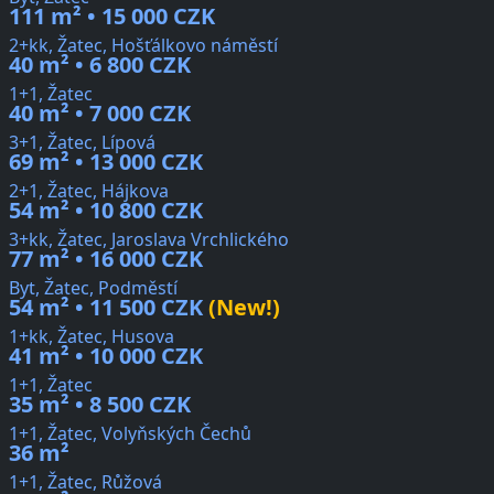
111 m² • 15 000 CZK
2+kk, Žatec, Hošťálkovo náměstí
40 m² • 6 800 CZK
1+1, Žatec
40 m² • 7 000 CZK
3+1, Žatec, Lípová
69 m² • 13 000 CZK
2+1, Žatec, Hájkova
54 m² • 10 800 CZK
3+kk, Žatec, Jaroslava Vrchlického
77 m² • 16 000 CZK
Byt, Žatec, Podměstí
54 m² • 11 500 CZK
(New!)
1+kk, Žatec, Husova
41 m² • 10 000 CZK
1+1, Žatec
35 m² • 8 500 CZK
1+1, Žatec, Volyňských Čechů
36 m²
1+1, Žatec, Růžová