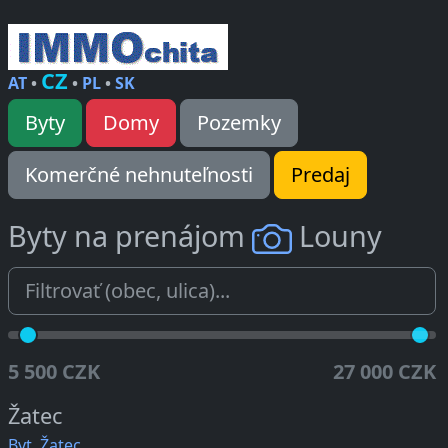
CZ
AT
•
•
PL
•
SK
Byty
Domy
Pozemky
Komerčné nehnuteľnosti
Predaj
Byty na prenájom
Louny
5 500 CZK
27 000 CZK
Žatec
Byt, Žatec