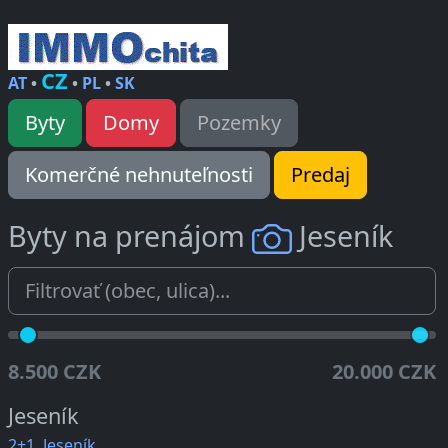
CZ
AT
•
•
PL
•
SK
Byty
Domy
Pozemky
Komerčné nehnuteľnosti
Predaj
Byty na prenájom
Jeseník
8.500 CZK
20.000 CZK
Jeseník
2+1, Jeseník