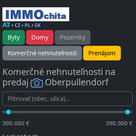
AT
•
CZ
•
PL
•
SK
Byty
Domy
Pozemky
Komerčné nehnuteľnosti
Prenájom
Komerčné nehnuteľnosti na
predaj
Oberpullendorf
390.000 €
390.000 €