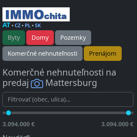
AT
•
CZ
•
PL
•
SK
Byty
Domy
Pozemky
Komerčné nehnuteľnosti
Prenájom
Komerčné nehnuteľnosti na
predaj
Mattersburg
3.094.000 €
3.094.000 €