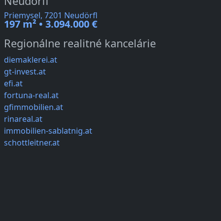
Neudörfl
Priemysel, 7201 Neudörfl
197 m² • 3.094.000 €
Regionálne realitné kancelárie
diemaklerei.at
gt-invest.at
efi.at
fortuna-real.at
gfimmobilien.at
rinareal.at
immobilien-sablatnig.at
schottleitner.at