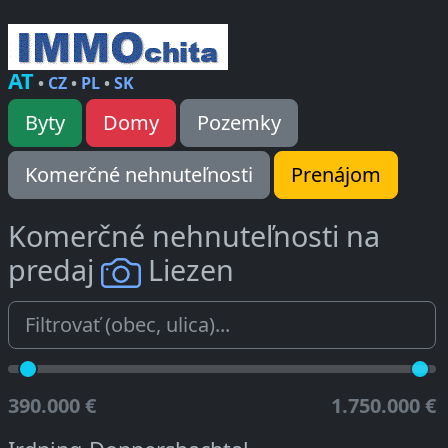
AT
•
CZ
•
PL
•
SK
Byty
Domy
Pozemky
Komerčné nehnuteľnosti
Prenájom
Komerčné nehnuteľnosti na
predaj
Liezen
390.000 €
1.750.000 €