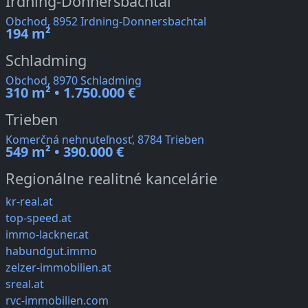
Irdning-Donnersbachtal
Obchod, 8952 Irdning-Donnersbachtal
194 m²
Schladming
Obchod, 8970 Schladming
310 m² • 1.750.000 €
Trieben
Komerčná nehnuteľnosť, 8784 Trieben
549 m² • 390.000 €
Regionálne realitné kancelárie
kr-real.at
top-speed.at
immo-lackner.at
habundgut.immo
zelzer-immobilien.at
sreal.at
rvc-immobilien.com