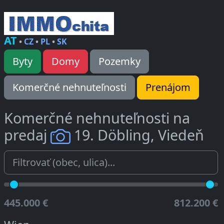
AT
•
CZ
•
PL
•
SK
Byty
Domy
Pozemky
Komerčné nehnuteľnosti
Prenájom
Komerčné nehnuteľnosti na
predaj
19. Döbling, Viedeň
445.000 €
812.200 €