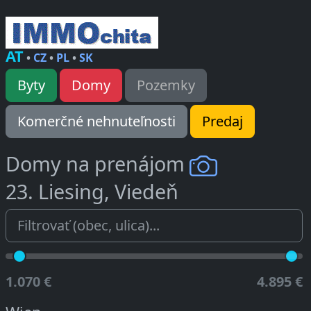
AT
•
CZ
•
PL
•
SK
Byty
Domy
Pozemky
Komerčné nehnuteľnosti
Predaj
Domy na prenájom
23. Liesing, Viedeň
1.070 €
4.895 €