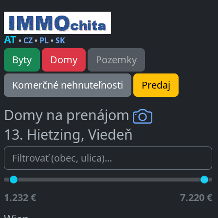
AT
•
CZ
•
PL
•
SK
Byty
Domy
Pozemky
Komerčné nehnuteľnosti
Predaj
Domy na prenájom
13. Hietzing, Viedeň
1.232 €
7.220 €