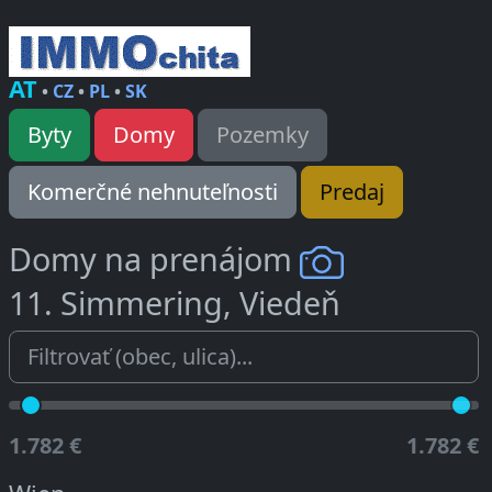
AT
•
CZ
•
PL
•
SK
Byty
Domy
Pozemky
Komerčné nehnuteľnosti
Predaj
Domy na prenájom
11. Simmering, Viedeň
1.782 €
1.782 €