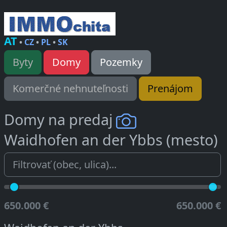
AT
•
CZ
•
PL
•
SK
Byty
Domy
Pozemky
Komerčné nehnuteľnosti
Prenájom
Domy na predaj
Waidhofen an der Ybbs (mesto)
650.000 €
650.000 €