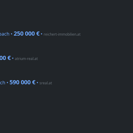
250 000 €
bach •
•
reichert-immobilien.at
00 €
•
atrium-real.at
590 000 €
ch •
•
sreal.at