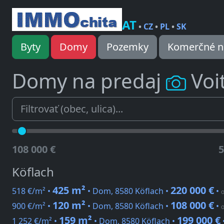
AT
•
CZ
•
PL
•
SK
Byty
Domy
Pozemky
Komerčné n
Domy na predaj
Voi
108 000 €
5
Köflach
425 m²
220 000 €
518 €/m² •
• Dom, 8580 Köflach •
•
o
120 m²
108 000 €
900 €/m² •
• Dom, 8580 Köflach •
•
o
159 m²
199 000 €
1 252 €/m² •
• Dom, 8580 Köflach •