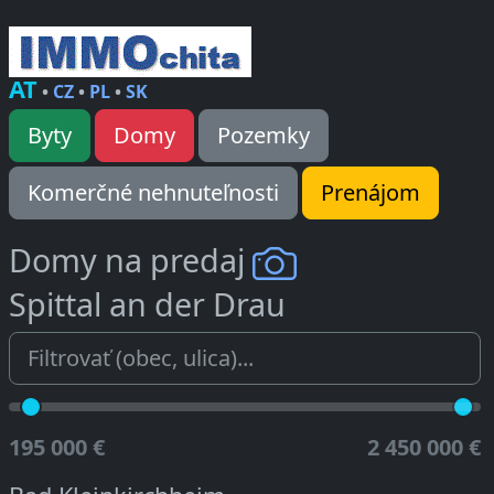
AT
•
CZ
•
PL
•
SK
Byty
Domy
Pozemky
Komerčné nehnuteľnosti
Prenájom
Domy na predaj
Spittal an der Drau
195 000 €
2 450 000 €