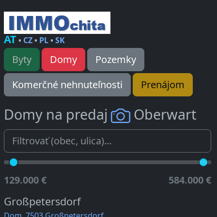
AT
•
CZ
•
PL
•
SK
Byty
Domy
Pozemky
Komerčné nehnuteľnosti
Prenájom
Domy na predaj
Oberwart
129.000 €
584.000 €
Großpetersdorf
Dom, 7503 Großpetersdorf