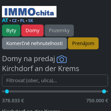
AT
•
CZ
•
PL
•
SK
Byty
Domy
Pozemky
Komerčné nehnuteľnosti
Prenájom
Domy na predaj
Kirchdorf an der Krems
378.033 €
750.000 €