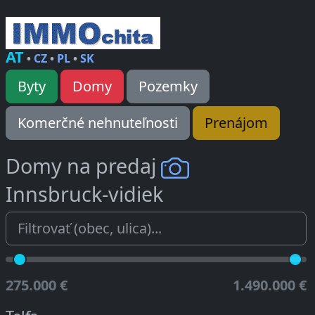
AT
•
CZ
•
PL
•
SK
Byty
Domy
Pozemky
Komerčné nehnuteľnosti
Prenájom
Domy na predaj
Innsbruck-vidiek
275.000 €
1.490.000 €