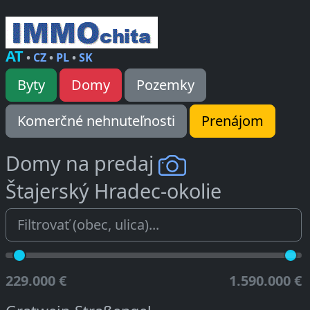
AT
•
CZ
•
PL
•
SK
Byty
Domy
Pozemky
Komerčné nehnuteľnosti
Prenájom
Domy na predaj
Štajerský Hradec-okolie
229.000 €
1.590.000 €