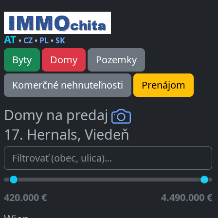
AT
•
CZ
•
PL
•
SK
Byty
Domy
Pozemky
Komerčné nehnuteľnosti
Prenájom
Domy na predaj
17. Hernals, Viedeň
420.000 €
4.490.000 €