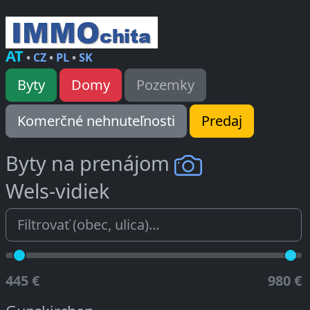
AT
•
CZ
•
PL
•
SK
Byty
Domy
Pozemky
Komerčné nehnuteľnosti
Predaj
Byty na prenájom
Wels-vidiek
445 €
980 €