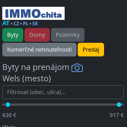
AT
•
CZ
•
PL
•
SK
Byty
Domy
Pozemky
Komerčné nehnuteľnosti
Predaj
Byty na prenájom
Wels (mesto)
630 €
917 €