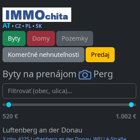
AT
•
CZ
•
PL
•
SK
Byty
Domy
Pozemky
Komerčné nehnuteľnosti
Predaj
Byty na prenájom
Perg
520 €
1.002 €
Luftenberg an der Donau
3 izby, 4225 Luftenberg an der Donau, WELLA-Straße