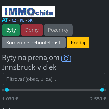
AT
•
CZ
•
PL
•
SK
Byty
Domy
Pozemky
Komerčné nehnuteľnosti
Predaj
Byty na prenájom
Innsbruck-vidiek
1.030 €
2.550 €