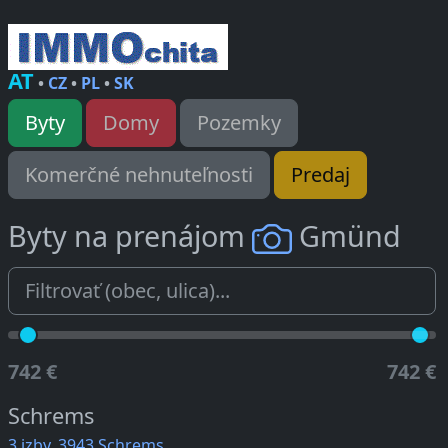
AT
•
CZ
•
PL
•
SK
Byty
Domy
Pozemky
Komerčné nehnuteľnosti
Predaj
Byty na prenájom
Gmünd
742 €
742 €
Schrems
3 izby, 3943 Schrems