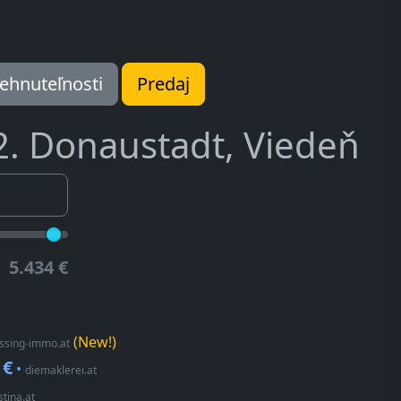
ehnuteľnosti
Predaj
2. Donaustadt, Viedeň
5.434 €
(New!)
ssing-immo.at
 €
•
diemaklerei.at
stina.at