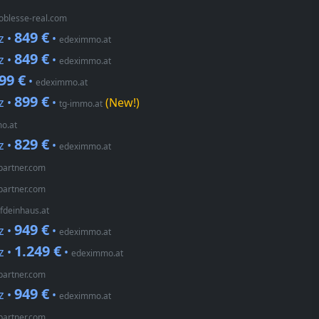
oblesse-real.com
849 €
z •
•
edeximmo.at
849 €
z •
•
edeximmo.at
99 €
•
edeximmo.at
899 €
z •
•
(New!)
tg-immo.at
o.at
829 €
z •
•
edeximmo.at
partner.com
partner.com
fdeinhaus.at
949 €
z •
•
edeximmo.at
1.249 €
z •
•
edeximmo.at
partner.com
949 €
z •
•
edeximmo.at
partner.com