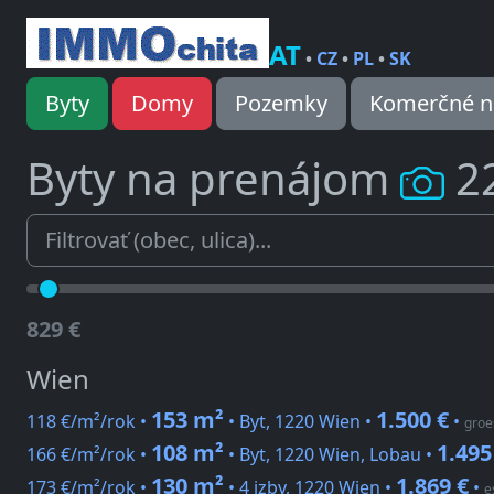
AT
•
CZ
•
PL
•
SK
Byty
Domy
Pozemky
Komerčné n
Byty na prenájom
2
829 €
Wien
153 m²
1.500 €
118 €/m²/rok •
• Byt, 1220 Wien •
•
groe
108 m²
1.495
166 €/m²/rok •
• Byt, 1220 Wien, Lobau •
130 m²
1.869 €
173 €/m²/rok •
• 4 izby, 1220 Wien •
•
e