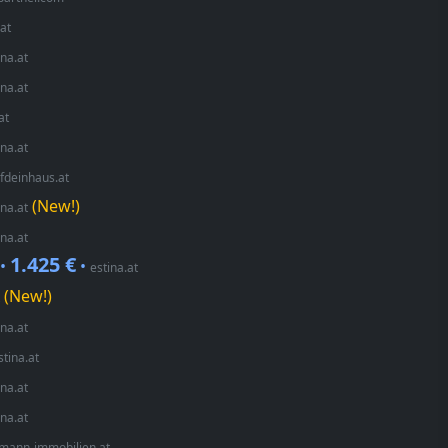
.at
ina.at
ina.at
at
ina.at
fdeinhaus.at
(New!)
ina.at
ina.at
1.425 €
 •
•
estina.at
(New!)
ina.at
stina.at
ina.at
ina.at
lmann-immobilien.at