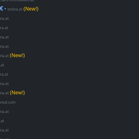
 €
•
(New!)
estina.at
ina.at
ra.at
ina.at
ina.at
(New!)
ina.at
.at
ra.at
ina.at
(New!)
ina.at
real.com
ina.at
.at
ina.at