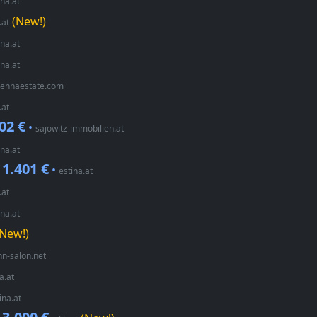
ina.at
(New!)
.at
ina.at
ina.at
iennaestate.com
.at
02 €
•
sajowitz-immobilien.at
ina.at
1.401 €
•
•
estina.at
.at
ina.at
New!)
n-salon.net
a.at
ina.at