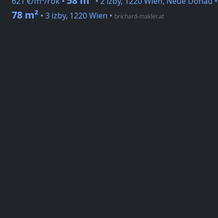
58 m²
621 €/m²/rok •
• 2 izby, 1220 Wien, Neue Donau 
78 m²
• 3 izby, 1220 Wien
•
brichard-makler.at
Národná stránka
Wohnungen zu vermieten 22. Donaus