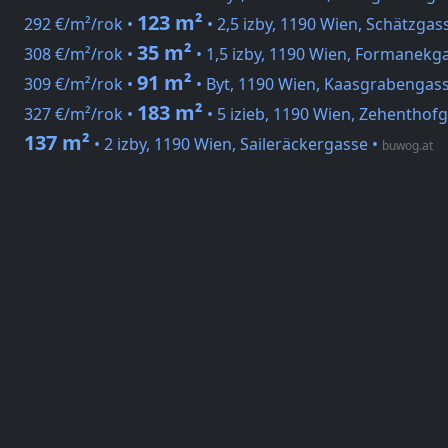
123 m²
292 €/m²/rok •
• 2,5 izby, 1190 Wien, Schätzgas
35 m²
308 €/m²/rok •
• 1,5 izby, 1190 Wien, Formanekg
91 m²
309 €/m²/rok •
• Byt, 1190 Wien, Kaasgrabengas
183 m²
327 €/m²/rok •
• 5 izieb, 1190 Wien, Zehenthof
137 m²
• 2 izby, 1190 Wien, Saileräckergasse
•
buwog.at