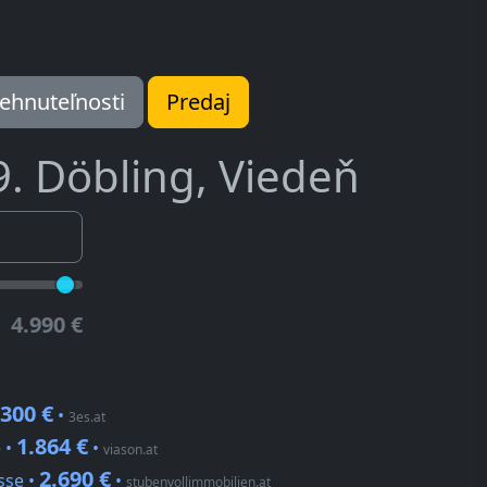
ehnuteľnosti
Predaj
9. Döbling, Viedeň
4.990 €
.300 €
•
3es.at
1.864 €
 •
•
viason.at
2.690 €
sse •
•
stubenvollimmobilien.at