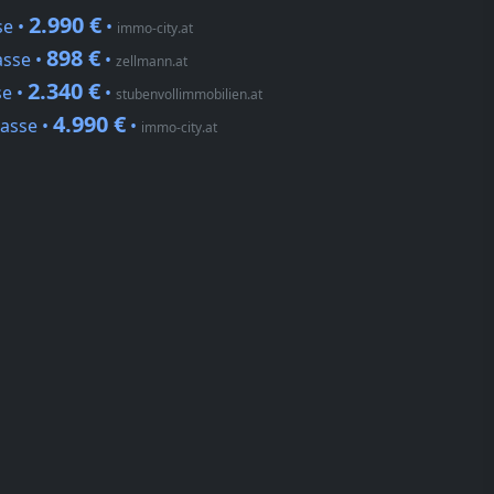
2.990 €
se •
•
immo-city.at
898 €
asse •
•
zellmann.at
2.340 €
se •
•
stubenvollimmobilien.at
4.990 €
gasse •
•
immo-city.at