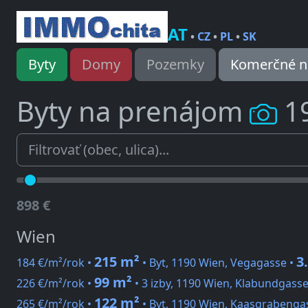
AT
•
CZ
•
PL
•
SK
Byty
Domy
Pozemky
Komerčné n
Byty na prenájom
1
898 €
Wien
215 m²
3
184 €/m²/rok •
• Byt, 1190 Wien, Vegagasse •
99 m²
226 €/m²/rok •
• 3 izby, 1190 Wien, Klabundgasse
122 m²
265 €/m²/rok •
• Byt, 1190 Wien, Kaasgrabenga