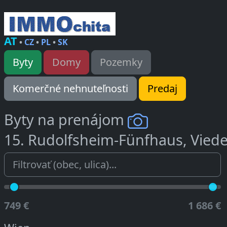
AT
•
CZ
•
PL
•
SK
Byty
Domy
Pozemky
Komerčné nehnuteľnosti
Predaj
Byty na prenájom
15. Rudolfsheim-Fünfhaus, Vied
749 €
1 686 €