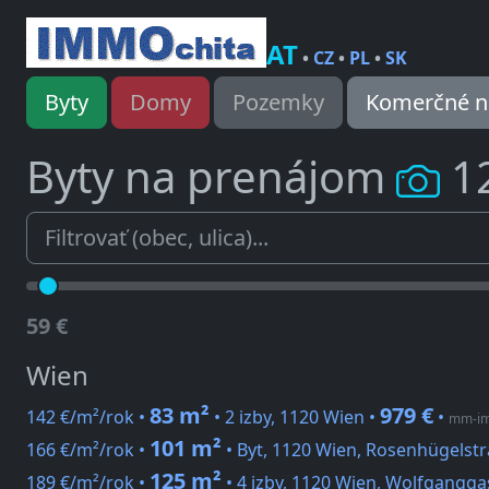
AT
•
CZ
•
PL
•
SK
Byty
Domy
Pozemky
Komerčné n
Byty na prenájom
1
59 €
Wien
83 m²
979 €
142 €/m²/rok •
• 2 izby, 1120 Wien •
•
mm-im
101 m²
166 €/m²/rok •
• Byt, 1120 Wien, Rosenhügelst
125 m²
189 €/m²/rok •
• 4 izby, 1120 Wien, Wolfgangga