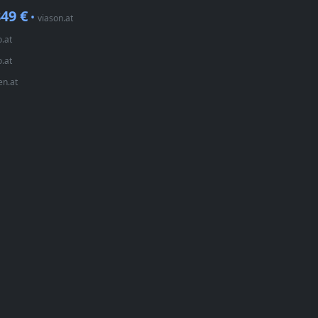
49 €
•
viason.at
o.at
o.at
en.at