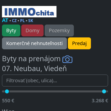
AT
•
CZ
•
PL
•
SK
Byty
Domy
Pozemky
Komerčné nehnuteľnosti
Predaj
Byty na prenájom
07. Neubau, Viedeň
550 €
3.268 €