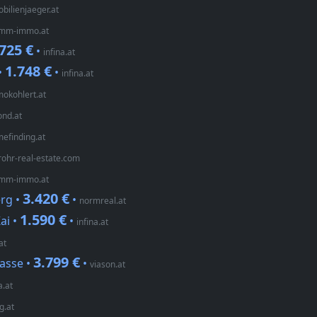
bilienjaeger.at
mm-immo.at
725 €
•
infina.at
1.748 €
•
•
infina.at
okohlert.at
ond.at
efinding.at
rohr-real-estate.com
mm-immo.at
3.420 €
erg •
•
normreal.at
1.590 €
ai •
•
infina.at
at
3.799 €
asse •
•
viason.at
a.at
g.at