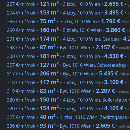
121 m²
2.695 €
267 €/m²/rok •
• 3 izby, 1010 Wien •
•
g
153 m²
3.495 €
274 €/m²/rok •
• 4 izby, 1010 Wien •
•
o
75 m²
1.790 €
286 €/m²/rok •
• 3 izby, 1010 Wien •
•
had
160 m²
3.860 €
290 €/m²/rok •
• 5 izieb, 1010 Wien •
•
174 m²
4.
291 €/m²/rok •
• 4 izby, 1010 Wien, Graben •
87 m²
2.157 €
298 €/m²/rok •
• Byt, 1010 Wien •
•
engelr
181 m²
4.530 €
300 €/m²/rok •
• 4 izby, 1010 Wien •
•
r
127 m²
307 €/m²/rok •
• Byt, 1010 Wien, Schottenring •
206 m²
5.435 €
317 €/m²/rok •
• Byt, 1010 Wien •
•
lib.at
117 m²
3.100 €
318 €/m²/rok •
• 3 izby, 1010 Wien •
•
n
83 m²
2.207 €
319 €/m²/rok •
• Byt, 1010 Wien •
•
infina.
150 m²
320 €/m²/rok •
• 4 izby, 1010 Wien, Seilerstätte 
154 m²
4.105 €
320 €/m²/rok •
• 3 izby, 1010 Wien •
•
g
40 m²
327 €/m²/rok •
• 1 izba, 1010 Wien, Zedlitzgasse 
93 m²
2.605 €
336 €/m²/rok •
• Byt, 1010 Wien •
•
gottlie