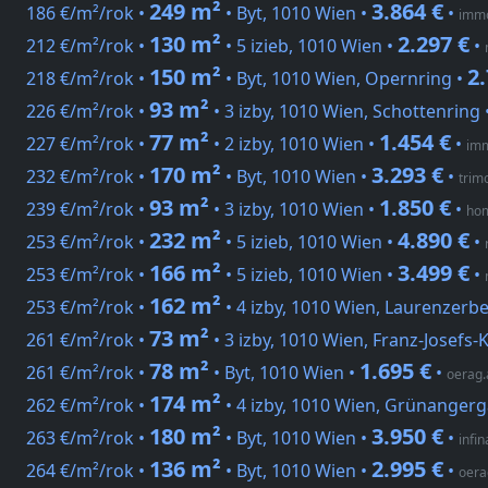
249 m²
3.864 €
186 €/m²/rok •
• Byt, 1010 Wien •
•
immo
130 m²
2.297 €
212 €/m²/rok •
• 5 izieb, 1010 Wien •
•
150 m²
2.
218 €/m²/rok •
• Byt, 1010 Wien, Opernring •
93 m²
226 €/m²/rok •
• 3 izby, 1010 Wien, Schottenring 
77 m²
1.454 €
227 €/m²/rok •
• 2 izby, 1010 Wien •
•
imm
170 m²
3.293 €
232 €/m²/rok •
• Byt, 1010 Wien •
•
trim
93 m²
1.850 €
239 €/m²/rok •
• 3 izby, 1010 Wien •
•
hom
232 m²
4.890 €
253 €/m²/rok •
• 5 izieb, 1010 Wien •
•
166 m²
3.499 €
253 €/m²/rok •
• 5 izieb, 1010 Wien •
•
162 m²
253 €/m²/rok •
• 4 izby, 1010 Wien, Laurenzerb
73 m²
261 €/m²/rok •
• 3 izby, 1010 Wien, Franz-Josefs-K
78 m²
1.695 €
261 €/m²/rok •
• Byt, 1010 Wien •
•
oerag.
174 m²
262 €/m²/rok •
• 4 izby, 1010 Wien, Grünangerg
180 m²
3.950 €
263 €/m²/rok •
• Byt, 1010 Wien •
•
infin
136 m²
2.995 €
264 €/m²/rok •
• Byt, 1010 Wien •
•
oera