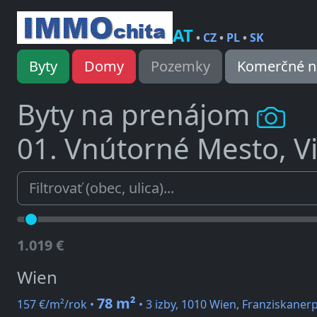
AT
•
CZ
•
PL
•
SK
Byty
Domy
Pozemky
Komerčné n
Byty na prenájom
01. Vnútorné Mesto, V
1.019 €
Wien
78 m²
157 €/m²/rok •
• 3 izby, 1010 Wien, Franziskanerp