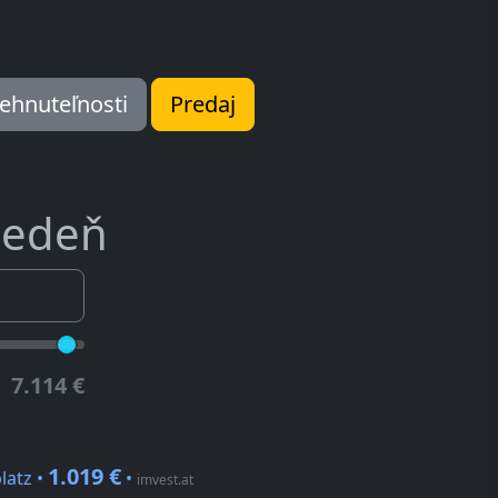
ehnuteľnosti
Predaj
iedeň
7.114 €
1.019 €
latz •
•
imvest.at