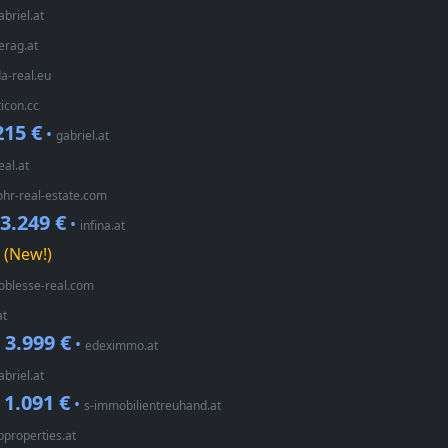
abriel.at
erag.at
a-real.eu
ticon.cc
215 €
•
gabriel.at
eal.at
ohr-real-estate.com
3.249 €
•
infina.at
(New!)
oblesse-real.com
at
3.999 €
•
•
edeximmo.at
abriel.at
1.091 €
•
•
s-immobilientreuhand.at
bproperties.at