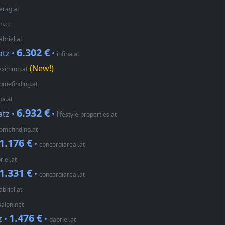
erag.at
on.cc
abriel.at
6.302 €
atz •
•
infina.at
(New!)
eximmo.at
omefinding.at
na.at
6.932 €
atz •
•
lifestyle-properties.at
omefinding.at
1.176 €
•
concordiareal.at
riel.at
1.331 €
•
concordiareal.at
abriel.at
alon.net
1.476 €
z •
•
gabriel.at