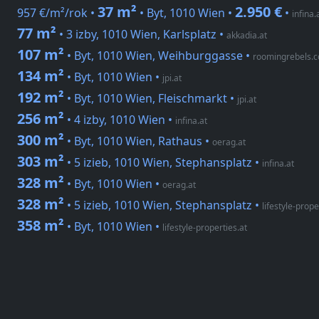
37 m²
2.950 €
957 €/m²/rok •
• Byt, 1010 Wien •
•
infina.
77 m²
• 3 izby, 1010 Wien, Karlsplatz
•
akkadia.at
107 m²
• Byt, 1010 Wien, Weihburggasse
•
roomingrebels.
134 m²
• Byt, 1010 Wien
•
jpi.at
192 m²
• Byt, 1010 Wien, Fleischmarkt
•
jpi.at
256 m²
• 4 izby, 1010 Wien
•
infina.at
300 m²
• Byt, 1010 Wien, Rathaus
•
oerag.at
303 m²
• 5 izieb, 1010 Wien, Stephansplatz
•
infina.at
328 m²
• Byt, 1010 Wien
•
oerag.at
328 m²
• 5 izieb, 1010 Wien, Stephansplatz
•
lifestyle-prope
358 m²
• Byt, 1010 Wien
•
lifestyle-properties.at