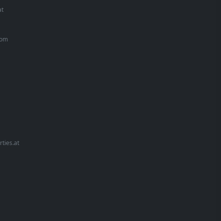
at
com
rties.at